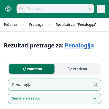
studenti.rs home page
Pretraži dokumente
Navi
Početna
Pretraga
Rezultati za: "Penalogija"
Rezultati pretrage za:
Penalogija
Pametna
Precizna
Seminarski radovi