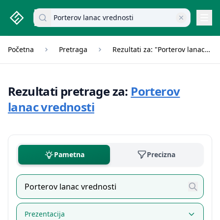
studenti.rs home page
Pretraži dokumente
Navi
Početna
Pretraga
Rezultati za: "Porterov lanac vrednosti"
Rezultati pretrage za:
Porterov
lanac vrednosti
Pametna
Precizna
Prezentacija