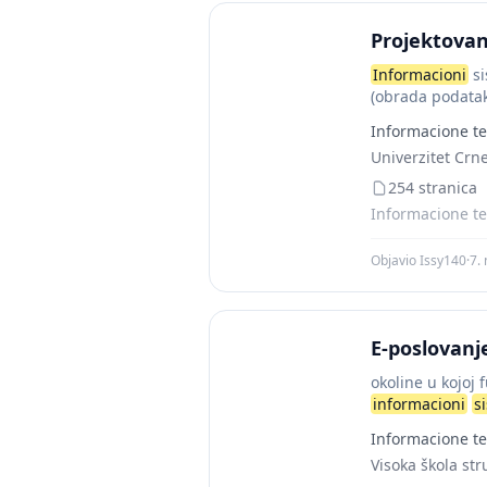
Projektovan
Informacioni
si
(obrada podatak
materijalni ulazi
Informacione te
Univerzitet Crn
254 stranica
Informacione te
Objavio Issy140
·
7.
E-poslovanj
okoline u kojoj 
informacioni
s
Informacione te
Visoka škola st