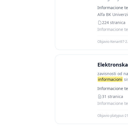
mašina,...
Informacione te
Alfa BK Univerzi
224 stranica
Informacione te
Objavio Kenan97
·
2
Elektronska
zavisnosti od n
informacioni
si
Informacione te
31 stranica
Informacione te
Objavio platypus
·
21