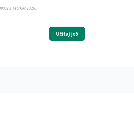
i0002
·
2. februar 2026.
Učitaj još