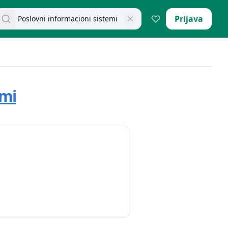
retraži dokumente
Prijava
emi