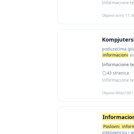
Informacione te
Objavio aciric
·
17. 
Kompjutersk
poduzećima (pla
informacioni
si
primenjuje u...
Informacione te
43 stranica
Informacione te
Objavio Milan199
·
1
Informacio
Poslovni
infor
inteligenciju i 