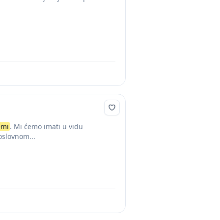
emi
. Mi ćemo imati u vidu
oslovnom...