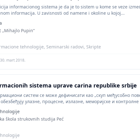
icija informacionog sistema je da je to sistem u kome se veze izmeđ
nom informacija. U zavisnosti od namene i okoline u kojoj...
a
t „Mihajlo Pupin“
rmacione tehnologije, Seminarski radovi, Skripte
30. mart 2018.
ormacionih sistema uprave carina republike srbije
рмациони систем се може дефинисати као „скуп међусобно пов
 обезбеђују улазне, процесне, излазне, меморијске и контролне
атака у информације које...
hnologije
a škola strukovnih studija Peć
hnologije