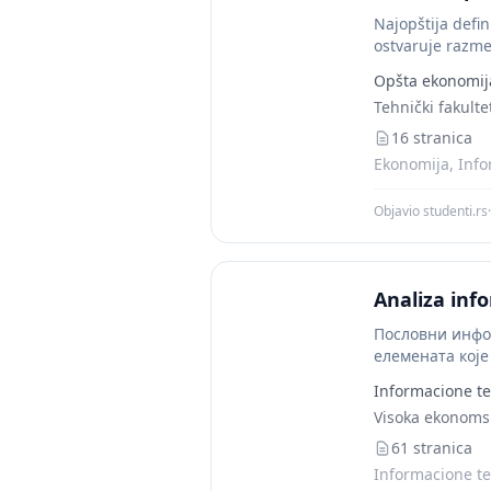
Najopštija defin
ostvaruje razme
Opšta ekonomij
Tehnički fakulte
16 stranica
Ekonomija, Info
Objavio studenti.rs
·
Analiza inf
Пословни инфо
елемената које
претварање под
Informacione te
Visoka ekonomsk
61 stranica
Informacione te