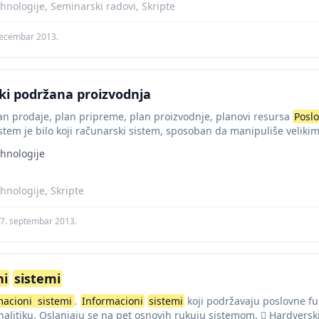
hnologije, Seminarski radovi, Skripte
decembar 2013.
i podržana proizvodnja
n prodaje, plan pripreme, plan proizvodnje, planovi resursa
Poslo
stem je bilo koji računarski sistem, sposoban da manipuliše veliki
hnologije
hnologije, Skripte
7. septembar 2013.
ni
sistemi
macioni
sistemi
.
Informacioni
sistemi
koji podržavaju poslovne fu
analitiku. Oslanjaju se na pet osnovih rukuju sistemom.  Hardverski