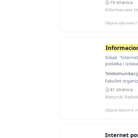
19 stranica
Informacione te
Objavio ajlicaaaa
·
2
Informacio
Slika6. “Intern
podatka i izdava
Telekomunikaci
Fakultet organiz
41 stranica
Maturski Radovi
Objavio beocin
·
4. 
Internet po