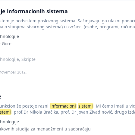
je informacionih sistema
stem je podsistem poslovnog sistema. Sačinjavaju ga ulazni podaci 
a o stanjima stvarnog sistema) i izvršioci (osobe, programi, računa
...
hnologije
e Gore
hnologije, Skripte
 novembar 2012.
e
funkcioniše postoje razni
informacioni
sistemi
. Mi ćemo imati u vi
istemi
, prof.Dr Nikola Bračika, prof. Dr Jovan Živadinović, drugo izd
hnologije
rukovnih studija za menadžment u saobraćaju