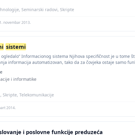
hnologije, Seminarski radovi, Skripte
1. novembar 2013.
ni
sistemi
et ogledalo” Informacionog sistema Njihova specifičnost je u tome š
nja informacija automatizovan, tako da za čovjeka ostaje samo funkc
je
acije i informatike
, Skripte, Telekomunikacije
mart 2014.
slovanje i poslovne funkcije preduzeća