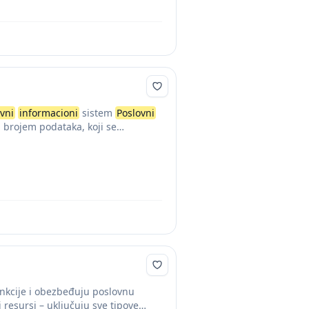
vni
informacioni
sistem
Poslovni
m brojem podataka, koji se
nkcije i obezbeđuju poslovnu
 resursi – uključuju sve tipove