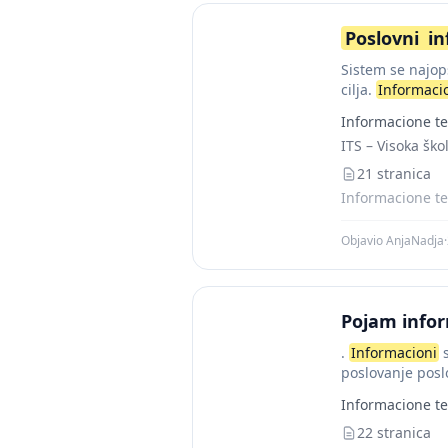
Poslovni
in
Sistem se najop
cilja.
Informaci
Informacione te
ITS – Visoka ško
21 stranica
Informacione te
Objavio AnjaNadja
·
Pojam info
.
Informacioni
s
poslovanje posl
Informacione te
22 stranica