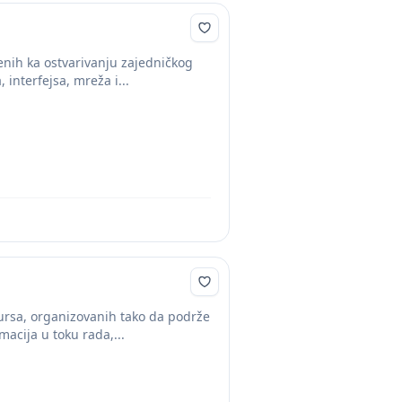
enih ka ostvarivanju zajedničkog
 interfejsa, mreža i...
ursa, organizovanih tako da podrže
acija u toku rada,...