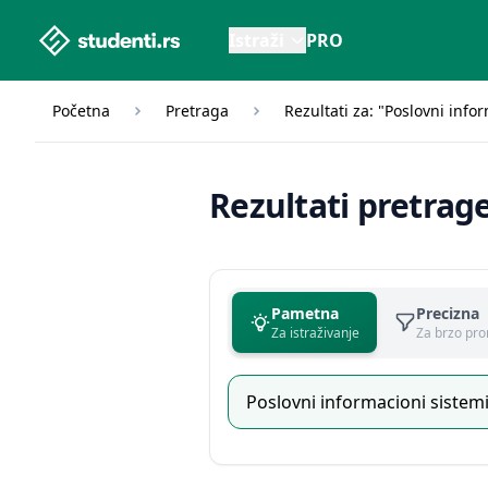
studenti.rs home page
Istraži
PRO
Početna
Pretraga
Rezultati za: "Poslovni info
Rezultati pretrag
Pametna
Precizna
Za istraživanje
Za brzo pro