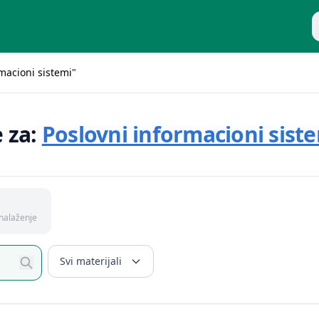
P
rmacioni sistemi"
e za:
Poslovni informacioni sist
nalaženje
Svi materijali