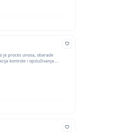
to je proces unosa, obarade
ija kontrole i opsluživanja....