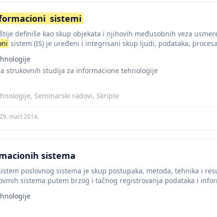
formacioni
sistemi
štije definiše kao skup objekata i njihovih međusobnih veza usmer
oni
sistem (IS) je uređeni i integrisani skup ljudi, podataka, procesa,
hnologije
la strukovnih studija za informacione tehnologije
hnologije, Seminarski radovi, Skripte
29. mart 2014.
rmacionih sistema
istem poslovnog sistema je skup postupaka, metoda, tehnika i res
ovmih sistema putem brzog i tačnog registrovanja podataka i inform
hnologije