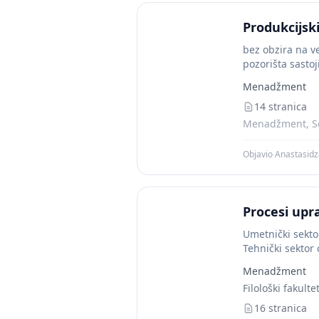
Produkcijs
bez obzira na v
pozorišta sasto
Menadžment
14 stranica
Menadžment, Se
Objavio Anastasid
Procesi upr
Umetnički sekto
Tehnički sektor
računovodstveni 
Menadžment
Filološki fakulte
16 stranica