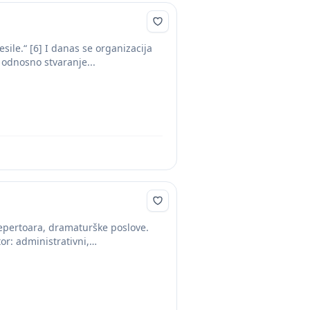
ile.“ [6] I danas se organizacija
, odnosno stvaranje...
epertoara, dramaturške poslove.
or: administrativni,