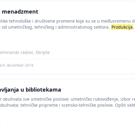
ki menadzment
elike tehnološke i društvene promene koje su se u međuvremenu des
ji od umetničkog, tehničkog i administrativnog sektora.
Produkcija
minarski radovi, Skripte
za
·
9. decembar 2014.
avljanja u bibliotekama
r obuhvata sve umetničke poslove: umetničko rukovođenje, izbor r
 obuhvata: tehničke pripreme i scensko-tehničke poslove. Opšti sekt
i komercijalni poslovi. Stvaranje predstave je...
t