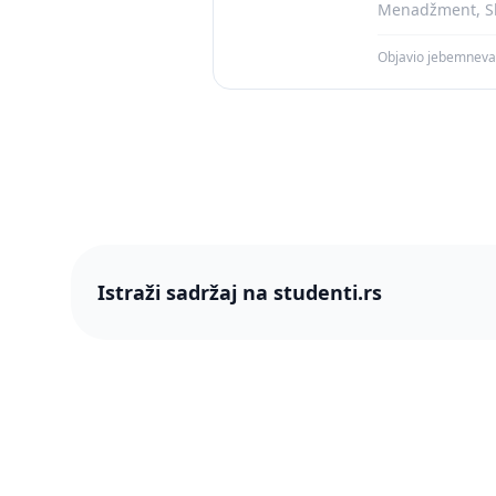
Menadžment, Sk
Objavio jebemnev
Istraži sadržaj na studenti.rs