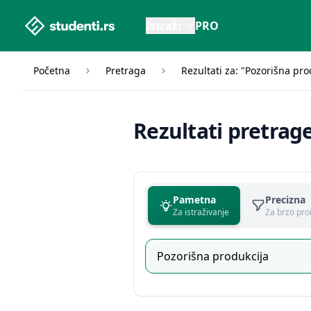
studenti.rs home page
Istraži
PRO
Početna
Pretraga
Rezultati za: "Pozorišna pro
Rezultati pretrag
Pametna
Precizna
Za istraživanje
Za brzo pro