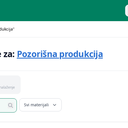
P
dukcija"
e za:
Pozorišna produkcija
nalaženje
Svi materijali