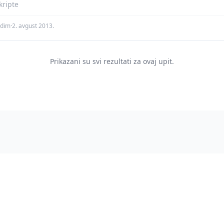
ripte
adim
·
2. avgust 2013.
Prikazani su svi rezultati za ovaj upit.