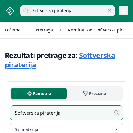
studenti.rs home page
Pretraži dokumente
Navi
Početna
Pretraga
Rezultati za: "Softverska piraterija"
Rezultati pretrage za:
Softverska
piraterija
Pametna
Precizna
Svi materijali