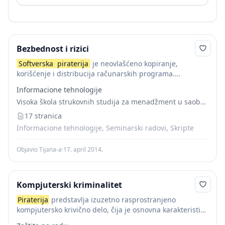
Bezbednost i rizici
Softverska
piraterija
je neovlašćeno kopiranje,
korišćenje i distribucija računarskih programa.
Najjednostavniji oblik softverske piraterije je korišćenje
Informacione tehnologije
softvera bez licence, korišćenje većeg broja kopija nego
Visoka škola strukovnih studija za menadžment u saobraćaju
što je dozvoljeno licencom i falsifikovanje...
17 stranica
Informacione tehnologije, Seminarski radovi, Skripte
Objavio Tijana-a
·
17. april 2014.
Kompjuterski kriminalitet
Piraterija
predstavlja izuzetno rasprostranjeno
kompjutersko krivično delo, čija je osnovna karakteristika
korišćenje ili umnožavanje, kao i distribucija softvera i