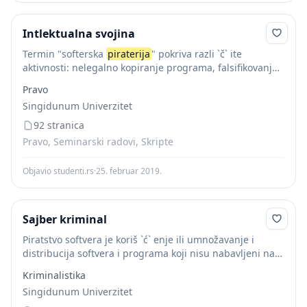
Intlektualna svojina
Termin "softerska
piraterija
" pokriva razli `č` ite
aktivnosti: nelegalno kopiranje programa, falsifikovanje i
distribuciju softvera - `č` ak i razmenu programa sa
Pravo
prijateljima. Iako ve `ć` ina korisnika danas shvata...
Singidunum Univerzitet
92 stranica
Pravo, Seminarski radovi, Skripte
Objavio studenti.rs
·
25. februar 2019.
Sajber kriminal
Piratstvo softvera je koriš `ć` enje ili umnožavanje i
distribucija softvera i programa koji nisu nabavljeni na
legalan na `č` in. Tu se podrazumeva da pojedinci
Kriminalistika
ilegalno kopiraju koriste ili...
Singidunum Univerzitet