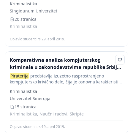
korišćenje ili umnožavanje, kao i distribucija softvera i
Kriminalistika
programa koji nisu nabavljeni na legalan način. Postoje
Singidunum Univerzitet
brojni razlozi iz...
20 stranica
Kriminalistika
Objavio studenti.rs
·
29. april 2019.
Komparativna analiza kompjuterskog
kriminala u zakonodavstvima republike Srbije i
nekih stranih zemalja
Piraterija
predstavlja izuzetno rasprostranjeno
kompjutersko krivično delo, čija je osnovna karakteristika
korišćenje ili umnožavanje, kao i distribucija softvera i
Kriminalistika
programa koji nisu nabavljeni na legalan način. Postoje
Univerzitet Sinergija
brojni razlozi iz...
15 stranica
Kriminalistika, Naučni radovi, Skripte
Objavio studenti.rs
·
19. april 2019.