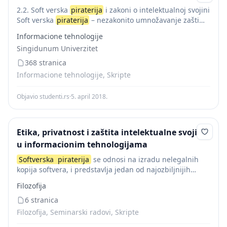
2.2. Soft verska
piraterija
i zakoni o intelektualnoj svojini
Soft verska
piraterija
– nezakonito umnožavanje zašti
ćenog soft vera – je izuzetno rasprostranjena. Milioni
Informacione tehnologije
računarskih korisnika prave kopije programa koje...
Singidunum Univerzitet
368 stranica
Informacione tehnologije, Skripte
Objavio studenti.rs
·
5. april 2018.
Etika, privatnost i zaštita intelektualne svojine
u informacionim tehnologijama
Softverska
piraterija
se odnosi na izradu nelegalnih
kopija softvera, i predstavlja jedan od najozbiljnijih
problema u savremenom informatičkom društvu. U SAD
Filozofija
postoji zakon koji štiti autorska prava nad računarskim
softverom,...
6 stranica
Filozofija, Seminarski radovi, Skripte