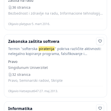
Zaštita na radu
programa koji nisu nabavljeni na legalan način. Postoje
brojni razlozi iz...
36 stranica
Bezbednost i zdravlje na radu, Informacione tehnologije, Seminarski radovi, Skripte
Objavio platypus
·
5. mart 2016.
Zakonska zaštita softvera
Termin "softerska
piraterija
" pokriva različite aktivnosti:
nelegalno kopiranje programa, falsifikovanje i
distribuciju softvera - čak i razmenu programa sa
Pravo
prijateljima. Iako većina korisnika danas shvata da je ovo
Singidunum Univerzitet
pogrešno, mnogi...
32 stranica
Pravo, Seminarski radovi, Skripte
Objavio Hatsepsut647
·
27. maj 2013.
Informatika