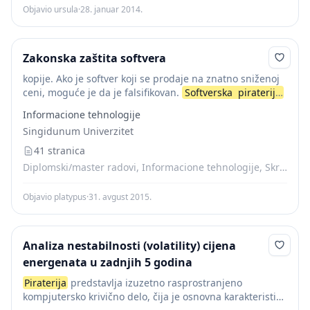
Objavio ursula
·
28. januar 2014.
Zakonska zaštita softvera
kopije. Ako je softver koji se prodaje na znatno sniženoj
ceni, moguće je da je falsifikovan.
Softverska
piraterija
Termin "softerska
piraterija
" pokriva različite aktivnosti:
Informacione tehnologije
nelegalno kopiranje programa, falsifikovanje i
Singidunum Univerzitet
distribuciju...
41 stranica
Diplomski/master radovi, Informacione tehnologije, Skripte
Objavio platypus
·
31. avgust 2015.
Analiza nestabilnosti (volatility) cijena
energenata u zadnjih 5 godina
Piraterija
predstavlja izuzetno rasprostranjeno
kompjutersko krivično delo, čija je osnovna karakteristika