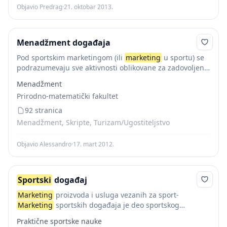
Objavio Predrag
·
21. oktobar 2013.
Menadžment događaja
Pod sportskim marketingom (ili
marketing
u sportu) se
podrazumevaju sve aktivnosti oblikovane za zadovoljenje
potreba i želja sportskih potrošača u procesu sportske
Menadžment
razmene. Dinamičan razvoj sportskog marketinga
Prirodno-matematički fakultet
usledio je nakon...
92 stranica
Menadžment, Skripte, Turizam/Ugostiteljstvo
Objavio Alessandro
·
17. mart 2012.
Sportski
događaj
Marketing
proizvoda i usluga vezanih za sport-
Marketing
sportskih događaja je deo sportskog
marketinga, koji obuhvata i
marketing
za sport vezanih
Praktične sportske nauke
proizvoda i usluga. Navedeni proizvodi odnose se na