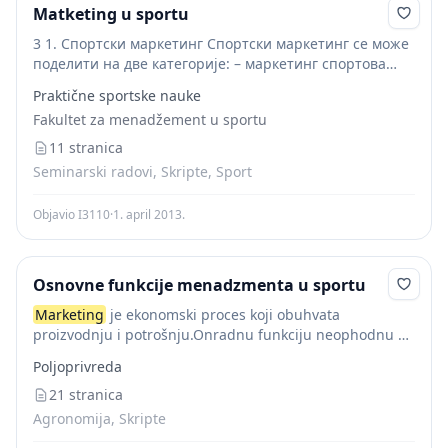
Matketing u sportu
3 1. Спортски маркетинг Спортски маркетинг се може
поделити на две категорије: – маркетинг спортова
(маркетинг спортских догађаја и опреме за посетиоце
Praktične sportske nauke
и учеснике) – маркетинг са спортовима (промоција
Fakultet za menadžement u sportu
неспортских...
11 stranica
Seminarski radovi, Skripte, Sport
Objavio I3110
·
1. april 2013.
Osnovne funkcije menadzmenta u sportu
Marketing
je ekonomski proces koji obuhvata
proizvodnju i potrošnju.Onradnu funkciju neophodnu za
prepoznavanje,prilagođavanje i zadovoljenje potreba
Poljoprivreda
tržišta.
Marketing
je i biznis djelatnost i naučna
disciplina.
21 stranica
Marketing
u sportu je jedan od glavnih...
Agronomija, Skripte