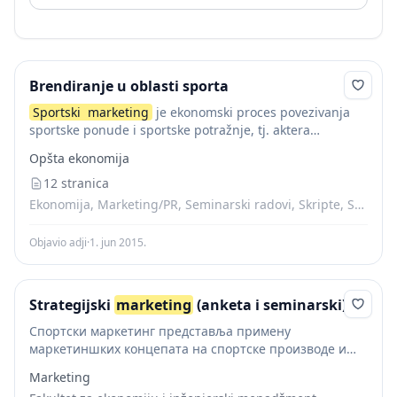
Brendiranje u oblasti sporta
Sportski
marketing
je ekonomski proces povezivanja
sportske ponude i sportske potražnje, tj. aktera
sportskih aktivnostii publike. Istovremeno, on je i
Opšta ekonomija
naučna disciplina,sportska poslovna filozofija i
strategija, organizacioni sistem aktivnosti u...
12 stranica
Ekonomija, Marketing/PR, Seminarski radovi, Skripte, Sport
Objavio adji
·
1. jun 2015.
Strategijski
marketing
(anketa i seminarski)
Спортски маркетинг представља примену
маркетиншких концепата на спортске производе и
услуге, као и маркетинг производа који немају
Marketing
директне везе са спортом преко повезивања са