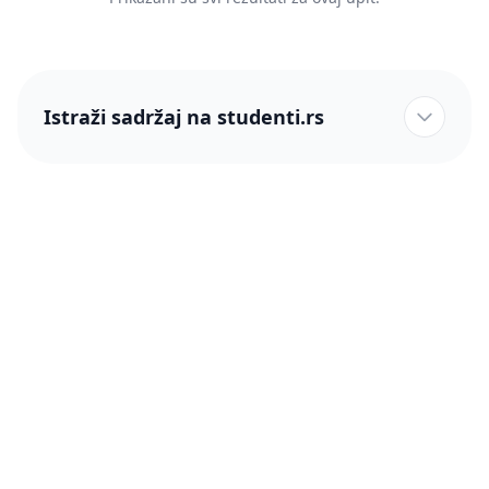
Istraži sadržaj na studenti.rs
studenti.rs naslovnica
Više od 250 hiljada studenata nam je ukazalo poverenje!
studenti.rs
Podrška
O nama
Pomoć
Blog
Kontakt