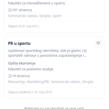
Fakultet za menadžement u sportu
sportsku...
101 stranica
Seminarski radovi, Skripte, Sport
Objavio 9
·
20. maj 2011.
PR u sportu
isplativost sportskog identiteta, dok je glavni cilj
sportskih odnosa s javnostima uspostavljanje i
održavanje dugoročnih odnosa (Tomić, 2016: 549). Dakle,
Opšta ekonomija
prioritet sportskog marketinga je oglašavanje i prodaja
Fakultet za poslovne studije
sportskih dobara. Kako...
19 stranica
Ekonomija, Marketing/PR, Seminarski radovi, Skripte
Objavio studenti.rs
·
16. maj 2018.
Prikazani su svi rezultati za ovaj upit.