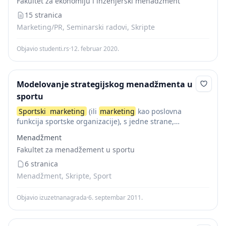
Fakultet za ekonomiju i inženjerski menadžment
спортом. Дакле, посматрано на тај начин,...
15 stranica
Marketing/PR, Seminarski radovi, Skripte
Objavio studenti.rs
·
12. februar 2020.
Modelovanje strategijskog menadžmenta u
sportu
Sportski
marketing
(ili
marketing
kao poslovna
funkcija sportske organizacije), s jedne strane,
predstavlja ekonomski proces povezivanja proizvodnje
Menadžment
(sportske organizacije sa sportistima i trenerima) i
Fakultet za menadžement u sportu
potrošnje (sportska i druga javnost), a,...
6 stranica
Menadžment, Skripte, Sport
Objavio izuzetnanagrada
·
6. septembar 2011.