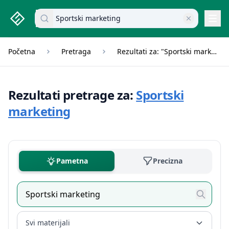
studenti.rs home page
Pretraži dokumente
Navi
Početna
Pretraga
Rezultati za: "Sportski marketing"
Rezultati pretrage za:
Sportski
marketing
Pametna
Precizna
Svi materijali