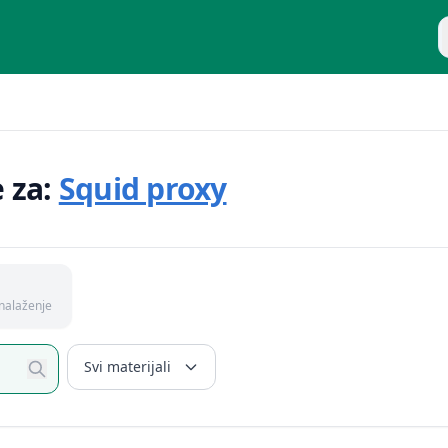
P
e za:
Squid proxy
nalaženje
Svi materijali