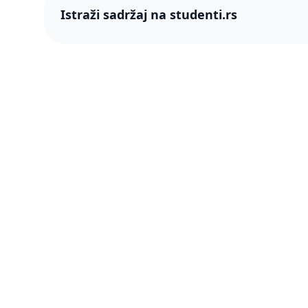
Istraži sadržaj na studenti.rs
studenti
studenti.rs naslovnica
O nama
Više od 250 hiljada studenata nam je
Blog
ukazalo poverenje! Napredujmo zajedno,
pametnije.
PRO član
Šta je P
Press & 