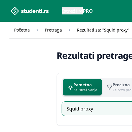
studenti.rs home page
Istraži
PRO
Početna
Pretraga
Rezultati za: "Squid proxy"
Rezultati pretrag
Pametna
Precizna
Za istraživanje
Za brzo pro