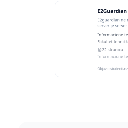
E2Guardian
E2guardian ne ra
server je serve
Informacione te
Fakultet tehnič
22 stranica
Informacione te
Objavio studenti.rs
·