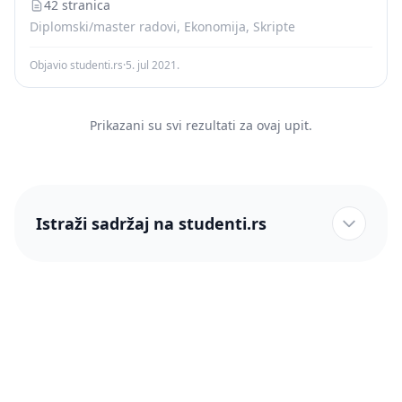
safe=active&client=firefox-b-
42 stranica
d&biw=1281&bih=647&tbm=isch&sa=1&ei=pR6SXKu0M8y
Diplomski/master radovi, Ekonomija, Skripte
%D0%B7+%D0%B8+%D0%B8%D0%B7%D0%B2%D0%BE%D0%
Objavio studenti.rs
·
5. jul 2021.
Prikazani su svi rezultati za ovaj upit.
Istraži sadržaj na studenti.rs
studenti.rs naslovnica