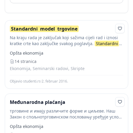
Standardni
model
trgovine
Na kraju rada je zaključak koji sažima cijeli rad i iznosi
kratke crte kao zaključke svakog poglavlja.
Standardni
model
trgovine
je opći
model
međunarodne
trgovine
Opšta ekonomija
u kome su ostali modeli...
14 stranica
Ekonomija, Seminarski radovi, Skripte
Objavio studenti.rs
·
2. februar 2016.
Međunarodna plaćanja
трговине и имају различите форме и циљеве. Наш
Закон о спољнотрговинском пословању уређује услове
којима се допушта одређени компензациони посао.
Opšta ekonomija
Слика 6. 19 Извор: https://www.google.com/search?