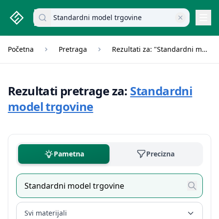
studenti.rs home page
Pretraži dokumente
Navi
Početna
Pretraga
Rezultati za: "Standardni model trgovine"
Rezultati pretrage za:
Standardni
model trgovine
Pametna
Precizna
Svi materijali