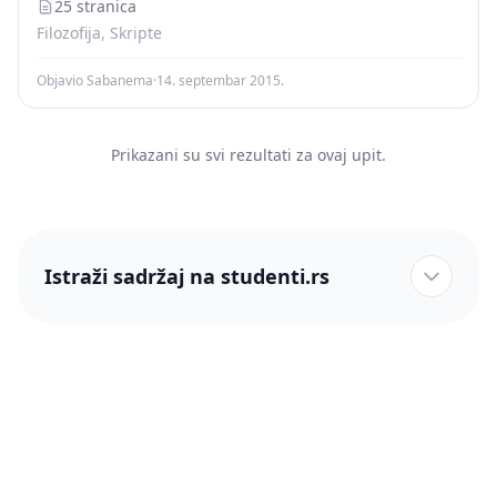
физички описати. Зато није...
25 stranica
Filozofija, Skripte
Objavio Sabanema
·
14. septembar 2015.
Prikazani su svi rezultati za ovaj upit.
Istraži sadržaj na studenti.rs
studenti.rs naslovnica