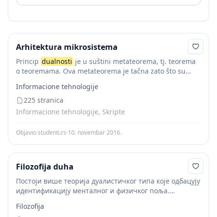
Arhitektura mikrosistema
Princip
dualnosti
je u suštini metateorema, tj. teorema
o teoremama. Ova metateorema je tačna zato što su
duali svih aksioma tačni, pa se duali svih teorema
Informacione tehnologije
prekidačke algebre mogu dokazati...
225 stranica
Informacione tehnologije, Skripte
Objavio studenti.rs
·
10. novembar 2016.
Filozofija duha
Постоји више теорија дуалистичког типа које одбацују
идентификацију менталног и физичког поља.
Дуалистичка философија дугује своју плаузибилност и
Filozofija
популарност уверењу да се унутрашњи свет не може