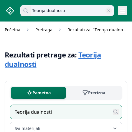
studenti.rs home page
Pretraži dokumente
Navi
Početna
Pretraga
Rezultati za: "Teorija dualnosti"
Rezultati pretrage za:
Teorija
dualnosti
Pametna
Precizna
Svi materijali