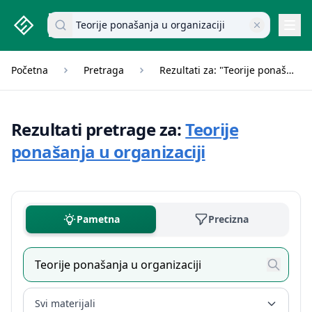
studenti.rs home page
Pretraži dokumente
Navi
Početna
Pretraga
Rezultati za: "Teorije ponašanja u organizaciji"
Rezultati pretrage za:
Teorije
ponašanja u organizaciji
Pametna
Precizna
Svi materijali