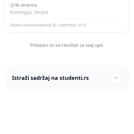
procesi i organizacijsko ponašanje 3. Uticaj
46 stranica
organizacijske...
Psihologija, Skripte
Objavio izuzetnanagrada
·
30. septembar 2010.
Prikazani su svi rezultati za ovaj upit.
Istraži sadržaj na studenti.rs
studenti.rs naslovnica