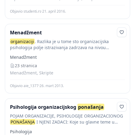
Objavio studenti.rs
·
21. april 2016.
Menadžment
organizaciji
. Razlika je u tome sto organizacijska
psihologija polje istrazivanja zadrzava na nivou
psiholoskih objasnjenja, a organizaciono ponasanje je
Menadžment
multidiciplinarno. 2. Organizaciono ponasanje i
organizacion tehnika. Organizaciono ponasanje
23 stranica
istrazuje individualno...
Menadžment, Skripte
Objavio aie_1377
·
26. mart 2013.
Psihologija organizacijskog
ponašanja
POJAM ORGANIZACIJE, PSIHOLOGIJE ORGANIZACIONOG
PONAŠANJA
I NJENI ZADACI: Koje su glavne teme u
psihologiji organizacijskog
ponašanja
? 1. Individualne
Psihologija
determinante organizacijskog
ponašanja
2. Grupni