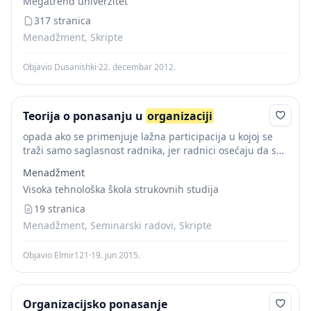
Megatrend univerzitet
menadžmentu VII – MENADŽMENT I ORGANIZACIONO...
317 stranica
Menadžment, Skripte
Objavio Dusanishki
·
22. decembar 2012.
Teorija o ponasanju u
organizaciji
opada ako se primenjuje lažna participacija u kojoj se
traži samo saglasnost radnika, jer radnici osećaju da se
njima manipuliše. Kritike ukazuju da
teorije
o
Menadžment
ponašanju ništa bitno ne menjaju...
Visoka tehnološka škola strukovnih studija
19 stranica
Menadžment, Seminarski radovi, Skripte
Objavio Elmir121
·
19. jun 2015.
Organizacijsko ponasanje