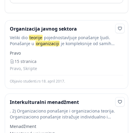
Organizacija javnog sektora
Veliki dio
teorije
pojednostavljuje ponašanje ljudi.
Ponašanje u
organizaciji
je kompleksnije od samih
međuljudskih odnosa Teorija
ponašanja
proučava
Pravo
stavove i ponašanje pojedinaca i grupa u radnom
procesu. Ponašanje uključuje i...
15 stranica
Pravo, Skripte
Objavio studenti.rs
·
18. april 2017.
Interkulturalni menadžment
. 2) Organizaciono ponašanje i organizaciona teorija.
Organizaciono ponašanje istražuje individualno i
grupno ponašanje u okvirima organizacije.
Menadžment
Organizaciona teorija istražuje 233 Drugi deo: O