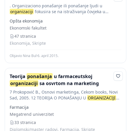
. Organizaciono ponašanje ili ponašanje ljudi u
organizaciji
fokusira se na istraživanja čovjeka u
organizaciji
,kako bi se objasnilo ponašanje ljudi u
Opšta ekonomija
organizaciji
i otkrili načini kako se na njega može...
Ekonomski fakultet
47 stranica
Ekonomija, Skripte
Objavio Nina Bul
·
6. april 2015.
Teorija
ponašanja
u farmaceutskoj
organizaciji
sa osvrtom na marketing
7 Prokopović B., Osnovi marketinga, Cekom books, Novi
Sad, 2005. 12 TEORIJA O PONAŠANJU U
ORGANIZACIJI
`o` Rukovođenje `o` Konflikti `o` Participacija radnika O
Farmacija
okviru ovih elemenata razmotrićemo ponašanje
Megatrend univerzitet
pojedinca...
33 stranica
Diplomski/master radovi, Farmacija, Skripte