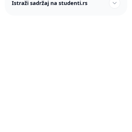
Istraži sadržaj na studenti.rs
studenti.rs naslovnica
Više od 250 hiljada studenata nam je ukazalo poverenje!
studenti.rs
Podrška
O nama
Pomoć
Blog
Kontakt
PRO članstvo (Cene)
Status
Šta je PRO članstvo
Pravno
Press & Partneri
Činimo dobro
Uslovi korišćenja