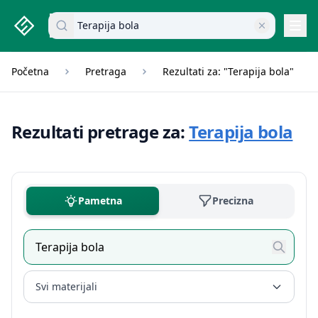
studenti.rs home page
Pretraži dokumente
Navi
Početna
Pretraga
Rezultati za: "Terapija bola"
Rezultati pretrage za:
Terapija bola
Pametna
Precizna
Svi materijali