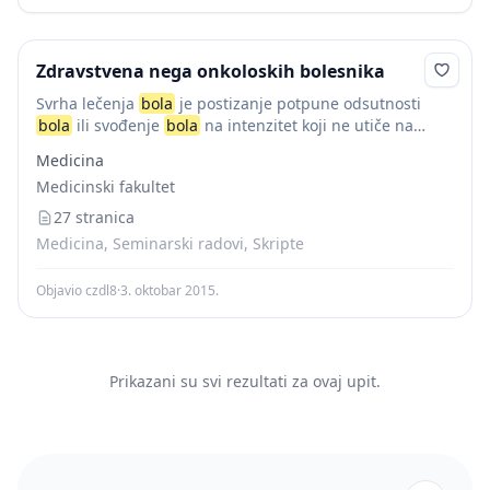
Zdravstvena nega onkoloskih bolesnika
Svrha lečenja
bola
je postizanje potpune odsutnosti
bola
ili svođenje
bola
na intenzitet koji ne utiče na
svakodnevni život bolesnika. Kod lečenja kancerskog
Medicina
bola
uglavnom se koristi multimodalni pristup. I...
Medicinski fakultet
27 stranica
Medicina, Seminarski radovi, Skripte
Objavio czdl8
·
3. oktobar 2015.
Prikazani su svi rezultati za ovaj upit.