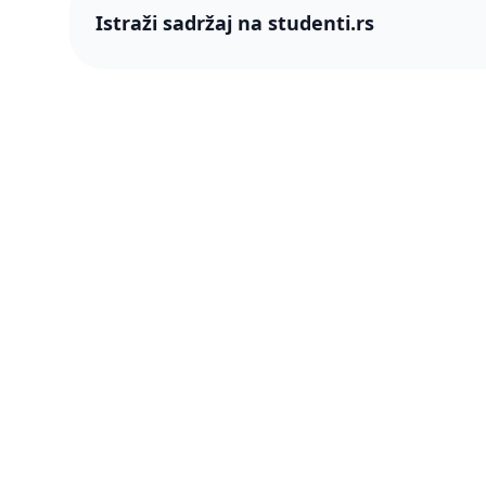
Istraži sadržaj na studenti.rs
studenti
studenti.rs naslovnica
O nama
Više od 250 hiljada studenata nam je
Blog
ukazalo poverenje! Napredujmo zajedno,
pametnije.
PRO član
Šta je P
Press & 