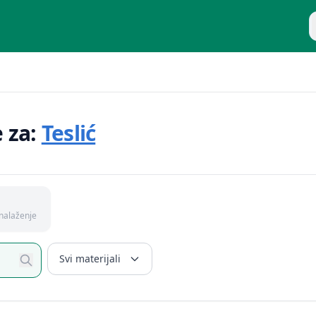
P
e za:
Teslić
nalaženje
Svi materijali