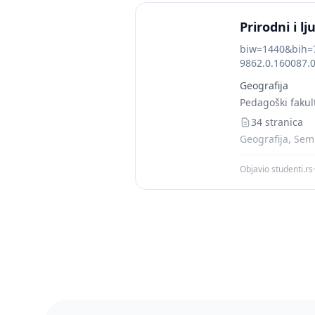
Prirodni i lj
biw=1440&bih=7
9862.0.160087.0
културе на под
Geografija
Српско просвје
Pedagoški fakul
34 stranica
Geografija, Semi
Objavio studenti.rs
·