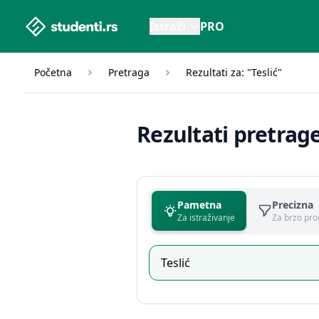
studenti.rs home page
Istraži
PRO
Početna
Pretraga
Rezultati za: "Teslić"
Rezultati pretrag
Pametna
Precizna
Za istraživanje
Za brzo pro