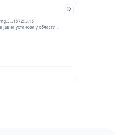
g.3...157293.15
ина јавна установа у области
тале културне институције,