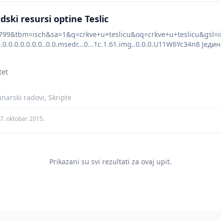
udski resursi optine Teslic
99&tbm=isch&sa=1&q=crkve+u+teslicu&oq=crkve+u+teslicu&gsl=im
.0.0.0.0.0.0.0..0.0.msedr...0...1c.1.61.img..0.0.0.U11W6Yc34n8 Јед
ручју општине Теслић је Народна библиотека „ Данило Киш“ .Ос
тно културно
tet
narski radovi, Skripte
7. oktobar 2015.
Prikazani su svi rezultati za ovaj upit.