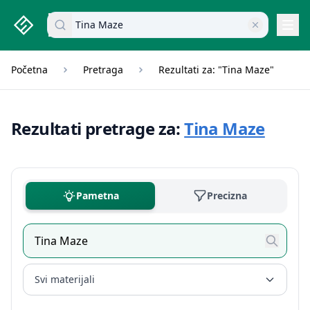
studenti.rs home page
Pretraži dokumente
Navi
Početna
Pretraga
Rezultati za: "Tina Maze"
Rezultati pretrage za:
Tina Maze
Pametna
Precizna
Svi materijali