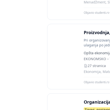
Menadžment, Sk
Objavio studenti.rs
·
Proizvodnja
Pri organizova
ulaganja po jedi
Opšta ekonomij
EKONOMSKO – 
27 stranica
Ekonomija, Matu
Objavio studenti.rs
·
Organizacija
Tipovi
proizvo