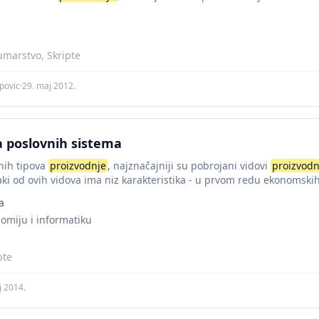
umarstvo, Skripte
ipovic
·
29. maj 2012.
a poslovnih sistema
nih tipova
proizvodnje
, najznačajniji su pobrojani vidovi
proizvodn
ki od ovih vidova ima niz karakteristika - u prvom redu ekonomskih,
a
nomiju i informatiku
pte
j 2014.