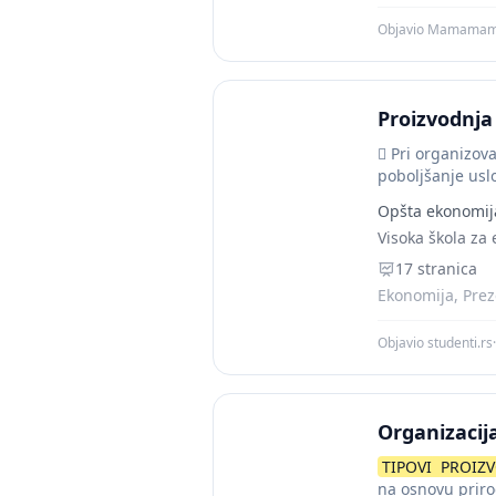
Objavio Mamama
Proizvodnja
 Pri organizov
poboljšanje uslo
Opšta ekonomij
Visoka škola za 
17 stranica
Ekonomija, Preze
Objavio studenti.rs
·
Organizacij
TIPOVI
PROIZ
na osnovu prir