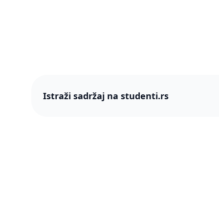
Istraži sadržaj na studenti.rs
studenti
studenti.rs naslovnica