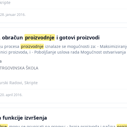
ripte
28. januar 2016.
, obračun
proizvodnje
i gotovi proizvodi
nju procesa
proizvodnje
iznalaze se mogućnosti za: - Maksimiziranje
nici proizvoda, i - Poboljšanje uslova rada Mogućnost ostvarivanja ov
a
TRGOVINSKA ŠKOLA
rski Radovi, Skripte
20. april 2016.
 funkcije izvršenja
dnje
mogu se grupisati na osnovu: - broja proizvoda i načina
proi