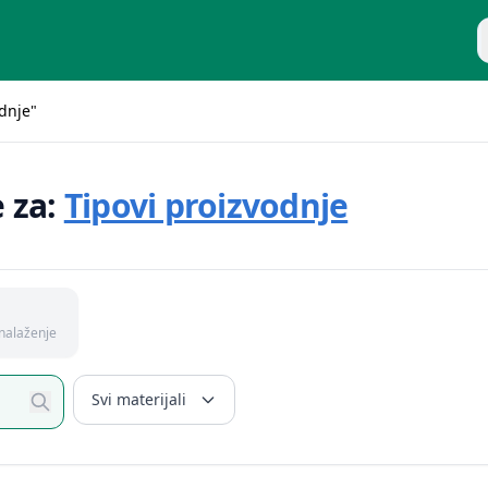
P
odnje"
e za:
Tipovi proizvodnje
nalaženje
Svi materijali