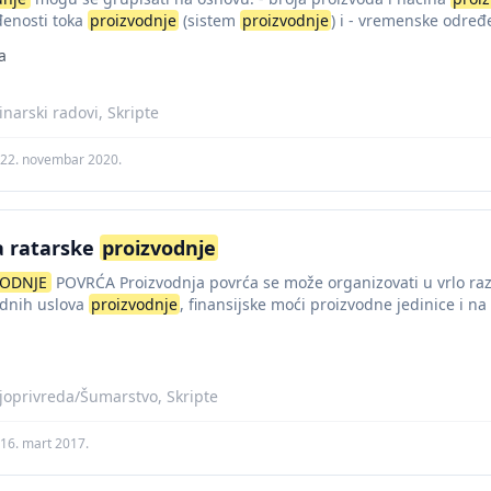
đenosti toka
proizvodnje
(sistem
proizvodnje
) i - vremenske određ
a
narski radovi, Skripte
22. novembar 2020.
a ratarske
proizvodnje
VODNJE
POVRĆA Proizvodnja povrća se može organizovati u vrlo razli
odnih uslova
proizvodnje
, finansijske moći proizvodne jedinice i na
joprivreda/Šumarstvo, Skripte
16. mart 2017.