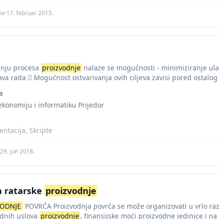
ma
·
17. februar 2015.
anju procesa
proizvodnje
nalaze se mogućnosti - minimiziranje ulag
va rada  Mogućnost ostvarivanja ovih ciljeva zavisi pored ostalog i
a
ekonomiju i informatiku Prijedor
ntacija, Skripte
29. jun 2018.
a ratarske
proizvodnje
VODNJE
POVRĆA Proizvodnja povrća se može organizovati u vrlo razli
odnih uslova
proizvodnje
, finansijske moći proizvodne jedinice i na