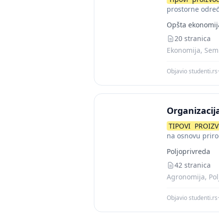
prostorne odre
Opšta ekonomij
20 stranica
Ekonomija, Semi
Objavio studenti.rs
·
Organizacij
TIPOVI
PROIZ
na osnovu prir
Poljoprivreda
42 stranica
Agronomija, Pol
Objavio studenti.rs
·