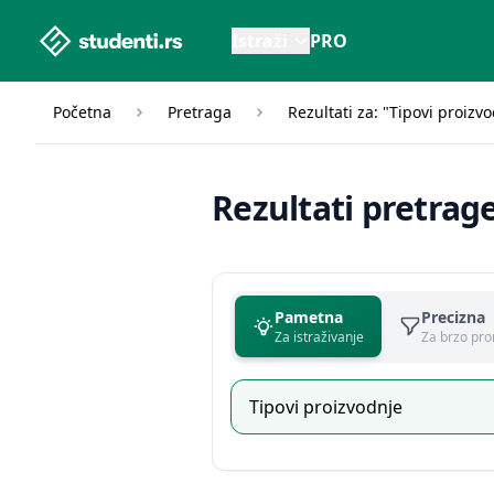
studenti.rs home page
Istraži
PRO
Početna
Pretraga
Rezultati za: "Tipovi proizv
Rezultati pretrag
Pametna
Precizna
Za istraživanje
Za brzo pro