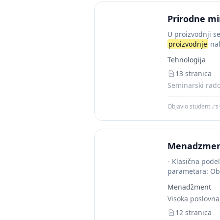
Prirodne mi
U proizvodnji s
proizvodnje
nal
Tehnologija
13 stranica
Seminarski rado
Objavio studenti.rs
·
Menadzment 
- Klasična pode
parametara: Obi
Menadžment
Visoka poslovna
12 stranica