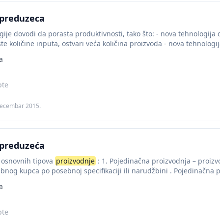
preduzeca
ogije dovodi da porasta produktivnosti, tako što: - nova tehnologi
e količine inputa, ostvari veća količina proizvoda - nova tehnologi
a
pte
decembar 2015.
preduzeća
t osnovnih tipova
proizvodnje
: 1. Pojedinačna proizvodnja – proizv
bnog kupca po posebnoj specifikaciji ili narudžbini . Pojedinačna p
a
pte