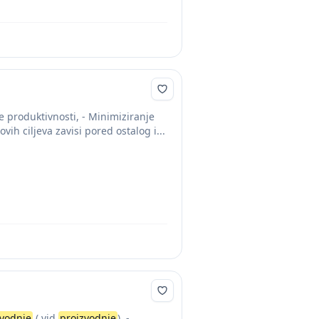
 produktivnosti, - Minimiziranje
ih ciljeva zavisi pored ostalog i...
zvodnje
( vid
proizvodnje
), -