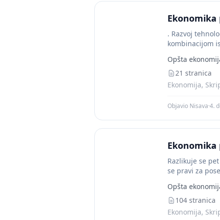
Ekonomika 
. Razvoj tehnol
kombinacijom ist
Opšta ekonomij
21 stranica
Ekonomija, Skri
Objavio Nisava
·
4. 
Ekonomika 
Razlikuje se pe
se pravi za pose
Opšta ekonomij
104 stranica
Ekonomija, Skri