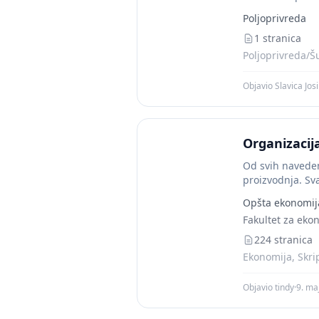
Poljoprivreda
1 stranica
Poljoprivreda/Š
Objavio Slavica Jos
Organizacij
Od svih navede
proizvodnja. Sva
Opšta ekonomij
Fakultet za eko
224 stranica
Ekonomija, Skri
Objavio tindy
·
9. ma