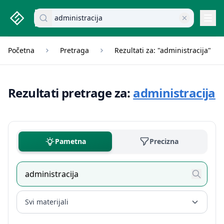
studenti.rs home page
Pretraži dokumente
Navi
Početna
Pretraga
Rezultati za: "administracija"
Rezultati pretrage za:
administracija
Pametna
Precizna
Svi materijali