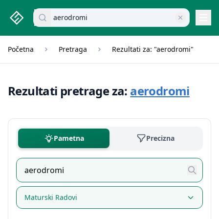
studenti.rs home page
Pretraži dokumente
Navi
Početna
Pretraga
Rezultati za: "aerodromi"
Rezultati pretrage za:
aerodromi
Pametna
Precizna
Maturski Radovi