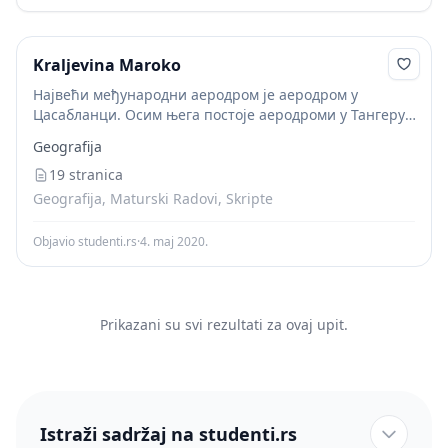
Kraljevina Maroko
Највећи међународни аеродром је аеродром у
Цасабланци. Осим њега постоје аеродроми у Тангеру,
Рабату, Тéтоуану, Ал Хоцеïма, Фèс, Оујда, Марракецх,
Geografija
Оуарзазате, Аеродром Ессаоуира и Надор. Туристички
најважнији аеродром је Агадир....
19 stranica
Geografija, Maturski Radovi, Skripte
Objavio studenti.rs
·
4. maj 2020.
Prikazani su svi rezultati za ovaj upit.
Istraži sadržaj na studenti.rs