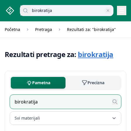
studenti.rs home page
Pretraži dokumente
Navi
Početna
Pretraga
Rezultati za: "birokratija"
Rezultati pretrage za:
birokratija
Pametna
Precizna
Svi materijali