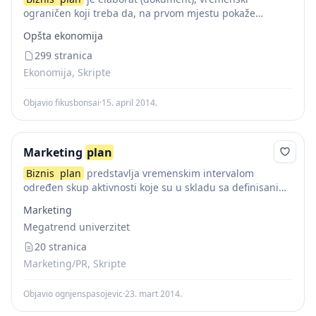
ograničen koji treba da, na prvom mjestu pokaže
opravdanost preduzetničke ideje, a da u krajnjoj liniji
Opšta ekonomija
potencijalnim investitorima ( finansijerima) da podlogu
za donošenje...
299 stranica
Ekonomija, Skripte
Objavio fikusbonsai
·
15. april 2014.
Marketing
plan
Biznis
plan
predstavlja vremenskim intervalom
određen skup aktivnosti koje su u skladu sa definisanim
ciljevima i strategijom. Radi se zapravo o skupu planova
Marketing
koji se nalaze klauzalnohronološkom redosledu.
Megatrend univerzitet
Konkretnije radi...
20 stranica
Marketing/PR, Skripte
Objavio ognjenspasojevic
·
23. mart 2014.