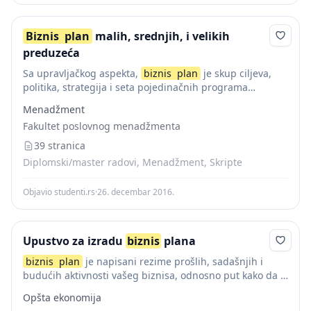
Biznis
plan
malih, srednjih, i velikih
preduzeća
Sa upravljačkog aspekta,
biznis
plan
je skup ciljeva,
politika, strategija i seta pojedinačnih programa
aktivnosti za implementaciju izabrane koncepcije biznisa
Menadžment
privrednog društva. Ovaj dokument predstavlja
plan
Fakultet poslovnog menadžmenta
koji se prezentuje banci...
39 stranica
Diplomski/master radovi, Menadžment, Skripte
Objavio studenti.rs
·
26. decembar 2016.
Upustvo za izradu
biznis
plana
biznis
plan
je napisani rezime prošlih, sadašnjih i
budućih aktivnosti vašeg biznisa, odnosno put kako da iz
prošlosti – sadašnjosti (tačka a) stignete do željene
Opšta ekonomija
budućnosti (tačke c). Kada planirate...