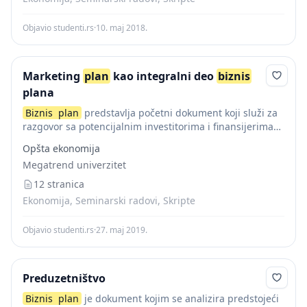
Objavio studenti.rs
·
10. maj 2018.
Marketing
plan
kao integralni deo
biznis
plana
Biznis
plan
predstavlja početni dokument koji služi za
razgovor sa potencijalnim investitorima i finansijerima
određenog poslovnog poduhvata. Sadrži prikaz stanja
Opšta ekonomija
poslovnog procesa određenog preduzeća i osnovne
Megatrend univerzitet
elemente vezane za određeni...
12 stranica
Ekonomija, Seminarski radovi, Skripte
Objavio studenti.rs
·
27. maj 2019.
Preduzetništvo
Biznis
plan
je dokument kojim se analizira predstojeći