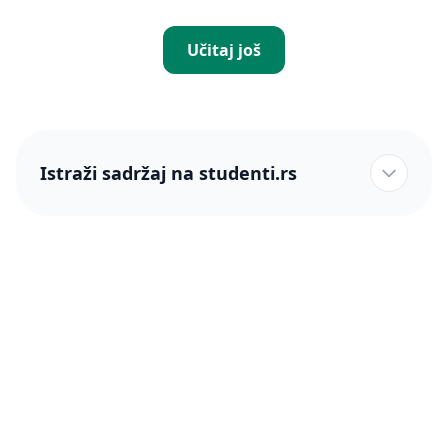
Učitaj još
Istraži sadržaj na studenti.rs
studenti.rs naslovnica
Više od 250 hiljada studenata nam je ukazalo poverenje!