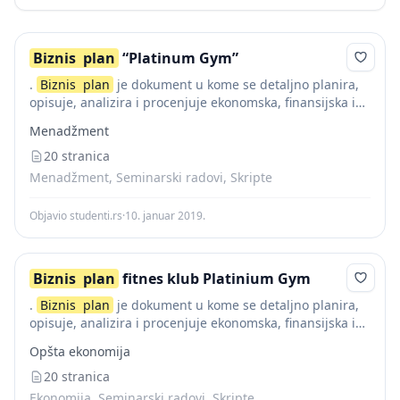
Biznis
plan
“Platinum Gym”
.
Biznis
plan
je dokument u kome se detaljno planira,
opisuje, analizira i procenjuje ekonomska, finansijska i
tržišna dimenzija određenog projekta ili novog
Menadžment
poslovnog poduhvata. Kao element realizacije
odgovarajućeg projekta...
20 stranica
Menadžment, Seminarski radovi, Skripte
Objavio studenti.rs
·
10. januar 2019.
Biznis
plan
fitnes klub Platinium Gym
.
Biznis
plan
je dokument u kome se detaljno planira,
opisuje, analizira i procenjuje ekonomska, finansijska i
tržišna dimenzija određenog projekta ili novog
Opšta ekonomija
poslovnog poduhvata. Kao element realizacije
odgovarajućeg projekta...
20 stranica
Ekonomija, Seminarski radovi, Skripte