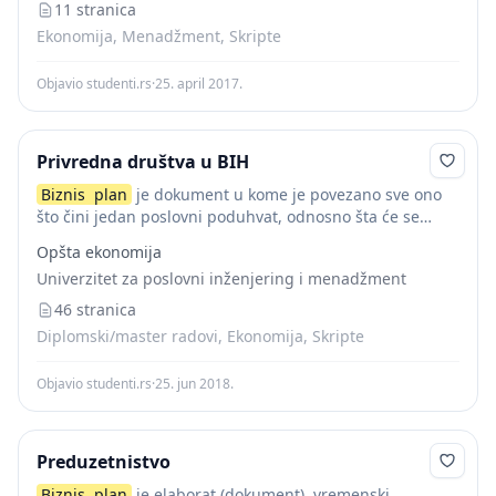
11 stranica
Ekonomija, Menadžment, Skripte
Objavio studenti.rs
·
25. april 2017.
Privredna društva u BIH
Biznis
plan
je dokument u kome je povezano sve ono
što čini jedan poslovni poduhvat, odnosno šta će se
raditi i po kojoj tehnologiji, na kom tržištu će se
Opšta ekonomija
plasirati...
Univerzitet za poslovni inženjering i menadžment
46 stranica
Diplomski/master radovi, Ekonomija, Skripte
Objavio studenti.rs
·
25. jun 2018.
Preduzetnistvo
Biznis
plan
je elaborat (dokument), vremenski