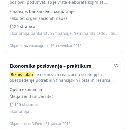
poslovni poduhvat. To je vrsta elaborata kojim se
potencijalnim finansijerima predstavlja namera da se
Finansije, bankarstvo i osiguranje
realizuje određeni poslovni poduhvat. On se ne odnosi...
Fakultet organizacionih nauka
26 stranica
Ekonomija bankarstvo i finansije, Seminarski radovi, Skripte
Objavio izuzetnanagrada
·
16. novembar 2012.
Ekonomika poslovanja – praktikum
Biznis
plan
je i osnov za realizaciju stretegije i
obezbeđenje potrebnih finansijskih i ostalih resursa.
Poslovni ili
biznis
plan
je dokument koji preduzeće
Opšta ekonomija
priprema pre započinjanja novog posla ili poslovnog...
Megatrend univerzitet
145 stranica
Ekonomija
Objavio Lucia DiPietro
·
31. januar 2013.