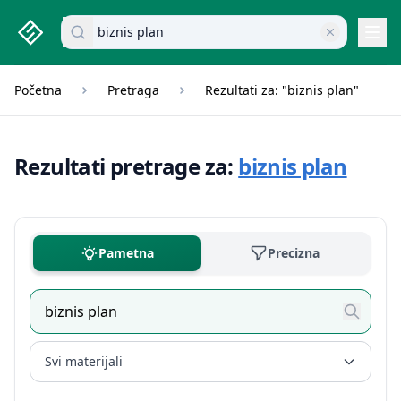
studenti.rs home page
Pretraži dokumente
Navi
Početna
Pretraga
Rezultati za: "biznis plan"
Rezultati pretrage za:
biznis plan
Pametna
Precizna
Svi materijali