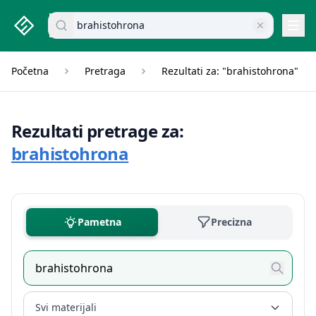
studenti.rs home page
Pretraži dokumente
Navi
Početna
Pretraga
Rezultati za: "brahistohrona"
Rezultati pretrage za:
brahistohrona
Pametna
Precizna
Svi materijali