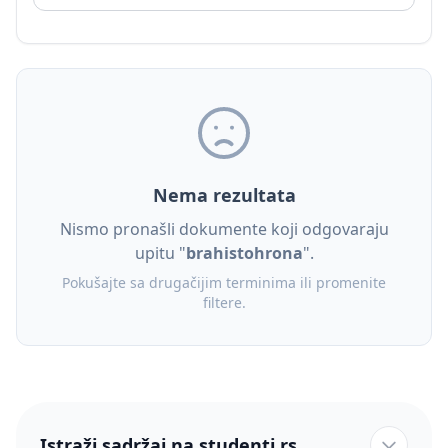
Nema rezultata
Nismo pronašli dokumente koji odgovaraju
upitu "
brahistohrona
".
Pokušajte sa drugačijim terminima ili promenite
filtere.
Istraži sadržaj na studenti.rs