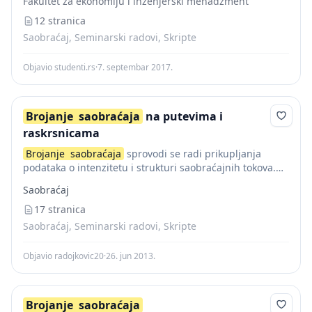
Fakultet za ekonomiju i inženjerski menadžment
razmacima u...
12 stranica
Saobraćaj, Seminarski radovi, Skripte
Objavio studenti.rs
·
7. septembar 2017.
Brojanje
saobraćaja
na putevima i
raskrsnicama
Brojanje
saobraćaja
sprovodi se radi prikupljanja
podataka o intenzitetu i strukturi saobraćajnih tokova.
Osnovni podatak je prosečni godišnji dnevni saobraćaj
Saobraćaj
(PGDS) i dobija se tako što se ukupan protok vozila...
17 stranica
Saobraćaj, Seminarski radovi, Skripte
Objavio radojkovic20
·
26. jun 2013.
Brojanje
saobraćaja