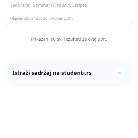
Saobraćaj, Seminarski radovi, Skripte
Objavio studenti.rs
·
26. oktobar 2021.
Prikazani su svi rezultati za ovaj upit.
Istraži sadržaj na studenti.rs
studenti.rs naslovnica