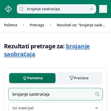
studenti.rs home page
Pretraži dokumente
Navi
Početna
Pretraga
Rezultati za: "brojanje saobraćaja"
Rezultati pretrage za:
brojanje
saobraćaja
Pametna
Precizna
Svi materijali