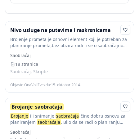
Nivo usluge na putevima i raskrsnicama
Brojenje prometa je osnovni element koji je potreban za
planiranje prometa,bez obzira radi li se o saobračajnom
planiranju većeg područja ili oblikovanju nekog
Saobraćaj
saobračajnog raskrižja,ukoliko se brojenje ponavlja u
određenim...
18 stranica
Saobraćaj, Skripte
Objavio OnaVoliZvezdu
·
15. oktobar 2014.
Brojanje
saobraćaja
Brojanje
ili snimanje
saobraćaja
čine dobru osnovu za
planiranjem
saobraćaja
. Bilo da se radi o planiranju
saobraćajne mreže ili planjiranju raskrsnice I čvorišta.
Saobraćaj
Dugotrajna brojanja u određenom vremenskim