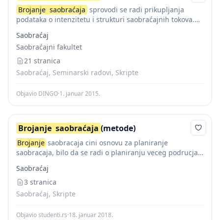
Brojanje
saobraćaja
sprovodi se radi prikupljanja
podataka o intenzitetu i strukturi saobraćajnih tokova.
Osnovni podatak je prosečni godišnji dnevni saobraćaj
Saobraćaj
(PGDS) i dobija se tako što se ukupan protok vozila...
Saobraćajni fakultet
21 stranica
Saobraćaj, Seminarski radovi, Skripte
Objavio DINGO
·
1. januar 2015.
Brojanje
saobraćaja
(metode)
Brojanje
saobracaja cini osnovu za planiranje
saobracaja, bilo da se radi o planiranju veceg podrucja
saobracajne mreze bilo da se radi o regulisanju nekog
Saobraćaj
saobracajnog cvora ( raskrsnice). Dugotrajna brojanja...
3 stranica
Saobraćaj, Skripte
Objavio studenti.rs
·
18. januar 2018.