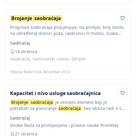
Brojanje
saobraćaja
Prognoza soabraćaja procjenjuje, na primjer, broj vozila
na određenoj dionici puta, raskrsnici ili mostu. Svaka
prognoza
saobraćaja
počinje prikupljanjem podataka o
Saobraćaj
postojećem saobraćaju. U prikupljanje podataka o
saobraćaju spada i...
14 stranica
Saobraćaj, Seminarski radovi, Skripte
Objavio Maki1d
·
24. decembar 2014.
Kapacitet i nivo usluge saobraćajnica
Brojanje
saobraćaja
je osnovni element koji je
potreban za planiranje
saobraćaja
, bez obzira radi li se
o saobraćajnom planiranju većeg područja ili
Saobraćaj
oblikovanju neke saobraćajne raskrsnice, ukoliko se
Visoka škola za primijenjene i pravne nauke Prometej
brojanje
ponavlja...
21 stranica