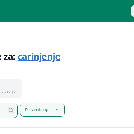
P
e za:
carinjenje
nalaženje
Prezentacija