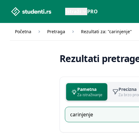
studenti.rs home page
Istraži
PRO
Početna
Pretraga
Rezultati za: "carinjenje"
Rezultati pretrag
Pametna
Precizna
Za istraživanje
Za brzo pro