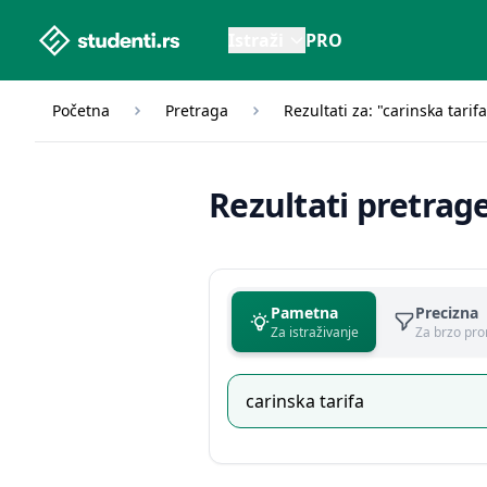
studenti.rs home page
Istraži
PRO
Početna
Pretraga
Rezultati za: "carinska tarifa
Rezultati pretrag
Pametna
Precizna
Za istraživanje
Za brzo pro