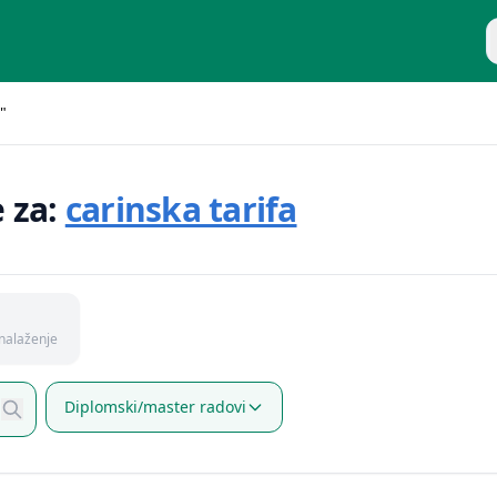
P
"
e za:
carinska tarifa
nalaženje
Diplomski/master radovi