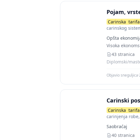
Pojam, vrste
Carinska
tarifa
carinskog siste
Carinska
tarifa
Opšta ekonomij
Visoka ekonomsk
43 stranica
Diplomski/maste
Objavio sneguljica
·
Carinski po
Carinska
tarifa
carinjenja robe
Saobraćaj
40 stranica