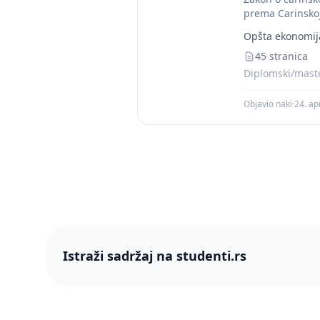
prema Carinskoj 
Opšta ekonomij
45 stranica
Diplomski/maste
Objavio naki
·
24. ap
Istraži sadržaj na studenti.rs