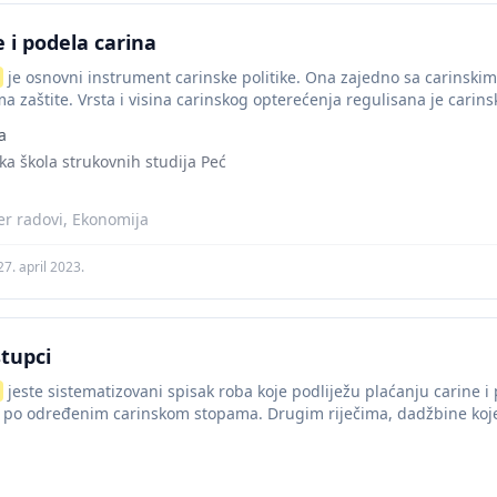
 i podela carina
je osnovni instrument carinske politike. Ona zajedno sa carinski
ma zaštite. Vrsta i visina carinskog opterećenja regulisana je cari
...
a
a škola strukovnih studija Peć
r radovi, Ekonomija
27. april 2023.
stupci
jeste sistematizovani spisak roba koje podliježu plaćanju carine i
, po određenim carinskom stopama. Drugim riječima, dadžbine koje 