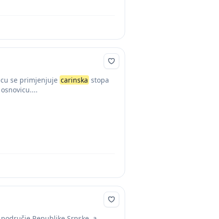
icu se primjenjuje
carinska
stopa
osnovicu....
o područje Republike Srpske, a