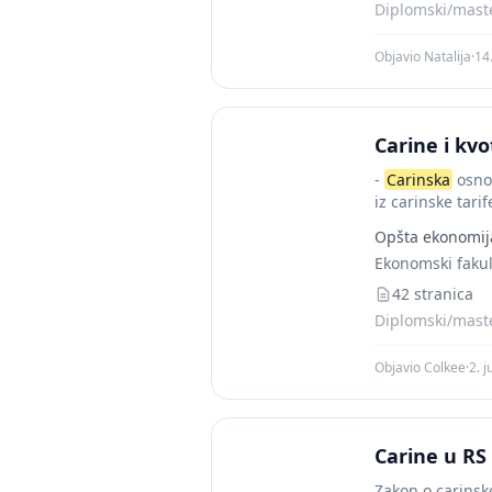
Diplomski/maste
Objavio Natalija
·
14
Carine i kvo
-
Carinska
osnov
iz carinske tari
Opšta ekonomij
Ekonomski fakul
42 stranica
Diplomski/maste
Objavio Colkee
·
2. j
Carine u RS
Zakon o carinsko