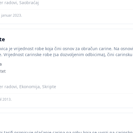
r radovi, Saobraćaj
. januar 2023.
te
ica je vrijednost robe koja čini osnov za obračun carine. Na osnov
fe. Vrijednost carinske robe (sa dozvoljenim odbicima), čini carinsku 
a
tet
r radovi, Ekonomija, Skripte
ul 2013.
j tarifi propisuje plaćanje carina na robu koja se uvozi na carinsk