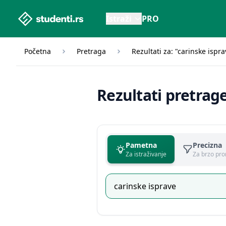
studenti.rs home page
Istraži
PRO
Početna
Pretraga
Rezultati za: "carinske ispra
Rezultati pretrag
Pametna
Precizna
Za istraživanje
Za brzo pro