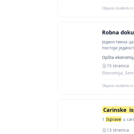
Objavio studenti.rs
·
Robna dok
Јединствена ца
постоји јединс
Opšta ekonomij
15 stranica
Ekonomija, Semi
Objavio studenti.rs
·
Carinske
i
1
Isprave
u car
13 stranica