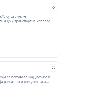
.То су царинске
е и др.); транспортне исправе
 бродски манифести,бродски
ји се попуњава код увозног и
 ЈЦИ извоз и ЈЦИ увоз. Она...