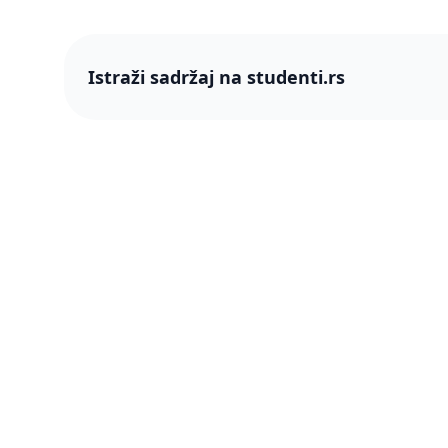
Istraži sadržaj na studenti.rs
studenti
studenti.rs naslovnica
O nama
Više od 250 hiljada studenata nam je
Blog
ukazalo poverenje! Napredujmo zajedno,
pametnije.
PRO član