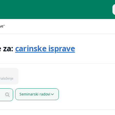
P
ve"
e za:
carinske isprave
nalaženje
Seminarski radovi