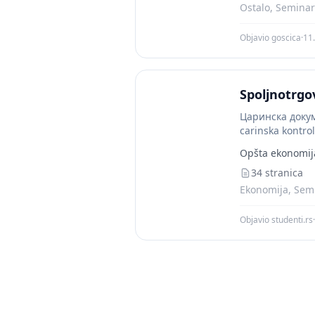
Ostalo, Seminars
Objavio goscica
·
11.
Spoljnotrgo
Царинска докуме
carinska kontrol
postupka se...
Opšta ekonomij
34 stranica
Ekonomija, Semi
Objavio studenti.rs
·