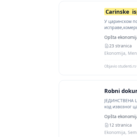
Carinske
i
У царинском по
исправе,комерц
(камионски то
Opšta ekonomij
рапорти и...
23 stranica
Ekonomija, Mena
Objavio studenti.rs
·
Robni doku
ЈЕДИНСТВЕНА Ц
код извозног ц
Opšta ekonomij
12 stranica
Ekonomija, Semi