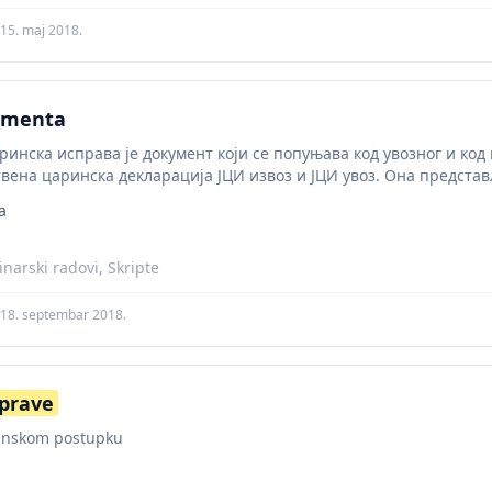
15. maj 2018.
umenta
ринска исправа је документ који се попуњава код увозног и код
твена царинска декларација ЈЦИ извоз и ЈЦИ увоз. Она предста
a
narski radovi, Skripte
18. septembar 2018.
sprave
inskom postupku