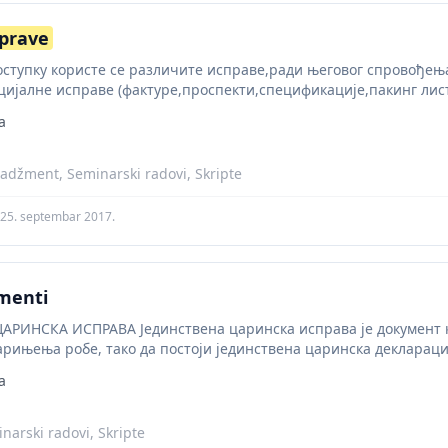
sprave
ступку користе се различите исправе,ради његовог спровођења
ијалне исправе (фактуре,проспекти,спецификације,пакинг лист
варни листови, железнички товарни листови,ваздухопловни или
a
džment, Seminarski radovi, Skripte
25. septembar 2017.
menti
АРИНСКА ИСПРАВА Јединствена царинска исправа је документ ко
арињења робе, тако да постоји јединствена царинска декларација
a
narski radovi, Skripte