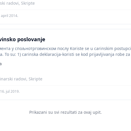
ki radovi, Skripte
 april 2014.
vinsko poslovanje
нта у спољнотрговинском послу Koriste se u carinskim postupcima
a. To su: 1) carinska deklaracija-koristi se kod prijavljivanja robe z
a
narski radovi, Skripte
16. jul 2019.
Prikazani su svi rezultati za ovaj upit.