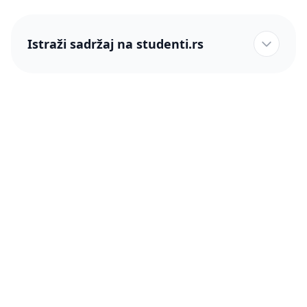
Istraži sadržaj na studenti.rs
studenti.rs naslovnica
Više od 250 hiljada studenata nam je ukazalo poverenje!
studenti.rs
Podrška
O nama
Pomoć
Blog
Kontakt
PRO članstvo (Cene)
Status
Šta je PRO članstvo