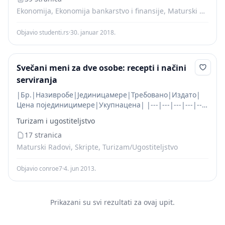
|||~~Kol.~~|~~Cijena~~|~~Vrj.~~|~~Kol.~~|~~Cijena~~|~~Vr.
Ekonomija, Ekonomija bankarstvo i finansije, Maturski Radovi, Skripte
|~~1.~~|~~Roba,,A''~~|~~7500~~|~~20~~|~~1...
Objavio studenti.rs
·
30. januar 2018.
Svečani meni za dve osobe: recepti i načini
serviranja
|Бр.|Називробе|Јединицамере|Требовано|Издато|
Цена појединицимере|Укупнацена| |---|---|---|---|---
|---|---| |1.|~~Печурке~~
Turizam i ugostiteljstvo
(шампињони)|kg|0,400|0,400|170,00|68,00| |~~2.~~|
Маслац|kg|0,040|0,040|2500,00|100,00| |~~3.~~|
17 stranica
Уље|l|0,010|0,010|120,00|1,20| |~~4.~~|
Maturski Radovi, Skripte, Turizam/Ugostiteljstvo
Со|kg|0,002|0,002|50,00|0,10| |5.|~~Млевени~~
Objavio conroe7
·
4. jun 2013.
Prikazani su svi rezultati za ovaj upit.