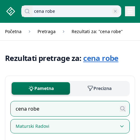
studenti.rs home page
Pretraži dokumente
Navi
Početna
Pretraga
Rezultati za: "cena robe"
Rezultati pretrage za:
cena robe
Pametna
Precizna
Maturski Radovi