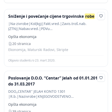
Sniženje i povećanje cijene trgovinske
robe
|Na-zivrobe|Kol(kg)|Fakt.vred.|Zavis.troš.nab.
(ZTN)|Nabav.vred.|PDVu
prim.Fa|Ukal.raz.uceni|Prod.vred.|Ukal.PDV|Prodajnavrijed.
Opšta ekonomija
saukal.PDV|Prod.ceijna po kg| |---|---|---|---|---|---|---
|---|---|---|---|
20 stranica
|1|2|3|4|5=3+4|6=5•20%|7|8=5+7|9=8•20%|10=8+9|11=10
Ekonomija, Maturski Radovi, Skripte
|A|200|13.000
Objavio studenti.rs
·
23. mart 2020.
Poslovanje D.O.O. “Centar” Jelah od 01.01.2017.
do 31.03.2017
DOO,,CENTAR'' JELAH KONTO 1301
|R.b.|Nazivrobe|KNJIGOVODSTVENO
ST.|Col4|Col5|STANJE PO
Opšta ekonomija
POPISU|Col7|Col8|RAZLIKA|Col10|Col11| |---|---|---|---
|---|---|---|---|---|---|---|
39 stranica