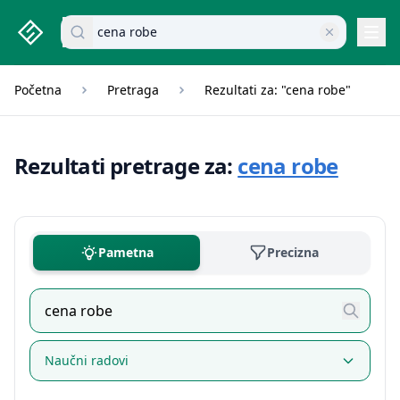
studenti.rs home page
Pretraži dokumente
Navi
Početna
Pretraga
Rezultati za: "cena robe"
Rezultati pretrage za:
cena robe
Pametna
Precizna
Naučni radovi