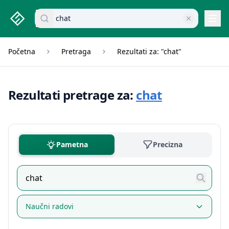
studenti.rs home page
Pretraži dokumente
Navi
Početna
Pretraga
Rezultati za: "chat"
Rezultati pretrage za:
chat
Pametna
Precizna
Naučni radovi