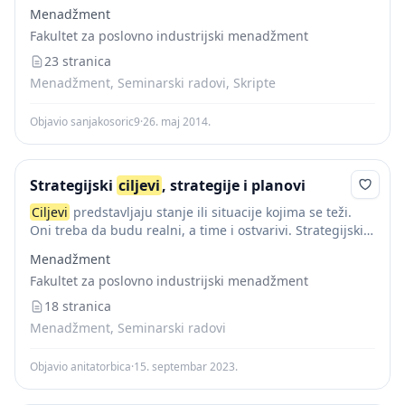
usmerena.
Ciljevi
su orjentiri u kretanju. Za organizaciju
Menadžment
ciljevi
su isto što i za moreplovca zvezde na...
Fakultet za poslovno industrijski menadžment
23 stranica
Menadžment, Seminarski radovi, Skripte
Objavio sanjakosoric9
·
26. maj 2014.
Strategijski
ciljevi
, strategije i planovi
Ciljevi
predstavljaju stanje ili situacije kojima se teži.
Oni treba da budu realni, a time i ostvarivi. Strategijski
ciljevi
poslovanja preduzeća određuju stanje i nivo
Menadžment
poslovnih performansi kojima preduzeće teži...
Fakultet za poslovno industrijski menadžment
18 stranica
Menadžment, Seminarski radovi
Objavio anitatorbica
·
15. septembar 2023.