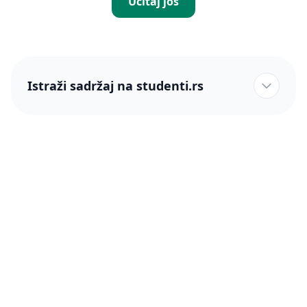
Učitaj još
Istraži sadržaj na studenti.rs
studenti.rs naslovnica
Više od 250 hiljada studenata nam je ukazalo poverenje!
studenti.rs
Podrška
O nama
Pomoć