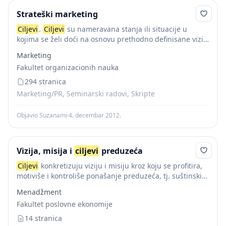
Strateški marketing
Ciljevi
.
Ciljevi
su nameravana stanja ili situacije u
kojima se želi doći na osnovu prethodno definisane vizije
i misije. Sa aspekta strateškog marketing menadžmenta
Marketing
utvrñeni dugoročni strateški
ciljevi
su osnovni...
Fakultet organizacionih nauka
294 stranica
Marketing/PR, Seminarski radovi, Skripte
Objavio Suzanami
·
4. decembar 2012.
Vizija, misija i
ciljevi
preduzeća
Ciljevi
konkretizuju viziju i misiju kroz koju se profitira,
motiviše i kontroliše ponašanje preduzeća, tj. suštinski
određuju poslovanje preduzeća u procesu ostvarivanja
Menadžment
njegove misije, željena buduća stanja i rezultate koje...
Fakultet poslovne ekonomije
14 stranica