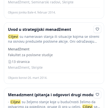
Menadžment, Seminarski radovi, Skripte
Objavio Jonika Bale
·
4. februar 2014.
Uvod u strategijski menadžment
Ciljevi
su nameravan stanja ili situacije kojima se stremi
na osnovu preduzete poslovne akcije. Oni odražavaju
aspiraciju preduzeća u budućnosti, i korak su dalje u
Menadžment
razradi i preciziranju svrhe (misije)...
Fakultet za poslovne studije
13 stranica
Menadžment, Skripte
Objavio korovi
·
26. mart 2014.
Menadzment (pitanja i odgovori drugi modul)
-
Ciljevi
su željeno stanje koje u budućnosti želimo da
ostvarimo za pojedince, grupe ili org u celini.
Ciljevi
se