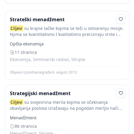
Strateški menadžment
Ciljevi
su krajne tačke kojima se teži u ostvarenju misije.
Njima se kvantitativno I kvalitativno preciziraju vrste i
nivoi osobina koje se u budućnosti žele ostvariti. Vezuju
Opšta ekonomija
se za: rast,...
11 stranica
Ekonomija, Seminarski radovi, Skripte
Objavio izuzetnanagrada
·
6. avgust 2013.
Strategijski menadžment
Ciljevi
su svojevrsna merila kojima se očekivanja
obavljanja poslova izražavaju na pogodan merljiv način.
Ciljevi
su stavovi o rezultatima koje treba ostvariti. Oni
Menadžment
na pogodan način opisuju: uslove koji će...
86 stranica
Menadžment, Skripte