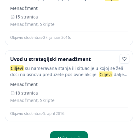
moraju izvesti iz definicije šta naš posao jeste, šta će...
Menadžment
15 stranica
Menadžment, Skripte
Objavio studenti.rs
·
27. januar 2016.
Uvod u strategijski menadžment
Ciljevi
su nameravana stanja ili situacije u kojoj se želi
doći na osnovu preduzete poslovne akcije.
Ciljevi
dalje
preciziraju svrhu osnivanja preduzeća.
Ciljevi
su merila
Menadžment
poslovnog uspeha. Svako preduzeće ima...
18 stranica
Menadžment, Skripte
Objavio studenti.rs
·
5. april 2016.