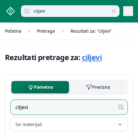
studenti.rs home page
Pretraži dokumente
Navi
Početna
Pretraga
Rezultati za: "ciljevi"
Rezultati pretrage za:
ciljevi
Pametna
Precizna
Svi materijali