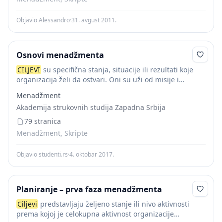
Objavio Alessandro
·
31. avgust 2011.
Osnovi menadžmenta
CILJEVI
su specifična stanja, situacije ili rezultati koje
organizacija želi da ostvari. Oni su uži od misije i
predstavljaju njenu konkretizaciju. Za razliku od misije
Menadžment
ciljevi
imaju prostorno i vremensko...
Akademija strukovnih studija Zapadna Srbija
79 stranica
Menadžment, Skripte
Objavio studenti.rs
·
4. oktobar 2017.
Planiranje – prva faza menadžmenta
Ciljevi
predstavljaju željeno stanje ili nivo aktivnosti
prema kojoj je celokupna aktivnost organizacije