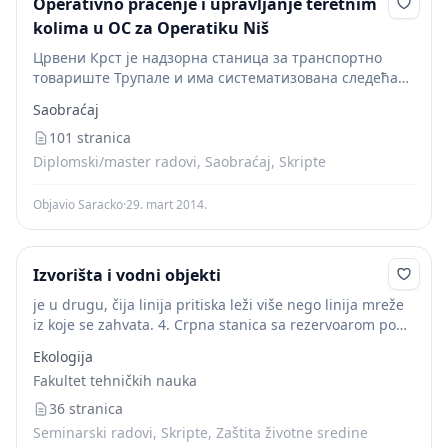
Operativno praćenje i upravljanje teretnim
kolima u OC za Operatiku Niš
Црвени Крст је надзорна станица за транспортно
товариште Трупале и има систематизована следећа
радна места у оквиру Секције за превоз робе: једног
Saobraćaj
шефа станице за транспортно-комерцијалне и колске
послове, два...
101 stranica
Diplomski/master radovi, Saobraćaj, Skripte
Objavio Saracko
·
29. mart 2014.
Izvorišta i vodni objekti
je u drugu, čija linija pritiska leži više nego linija mreže
iz koje se zahvata. 4. Crpna stanica sa rezervoarom pod
pritiskom . Crpi vodu najčešće iz crpilišta u zatvorenu...
Ekologija
Fakultet tehničkih nauka
36 stranica
Seminarski radovi, Skripte, Zaštita životne sredine