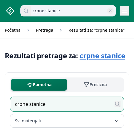
studenti.rs home page
Pretraži dokumente
Navi
Početna
Pretraga
Rezultati za: "crpne stanice"
Rezultati pretrage za:
crpne stanice
Pametna
Precizna
Svi materijali