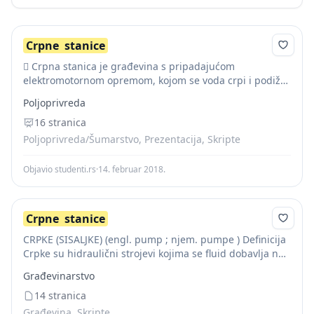
Crpne
stanice
 Crpna stanica je građevina s pripadajućom
elektromotornom opremom, kojom se voda crpi i podiže
(potiskuje) na visinu potrebnog pritiska za osiguranje
Poljoprivreda
zahtevane raspodele vode potrošačima. 
Crpne
stanice
16 stranica
se...
Poljoprivreda/Šumarstvo, Prezentacija, Skripte
Objavio studenti.rs
·
14. februar 2018.
Crpne
stanice
CRPKE (SISALJKE) (engl. pump ; njem. pumpe ) Definicija
Crpke su hidraulični strojevi kojima se fluid dobavlja na
višu razinu ili područje višeg tlaka a to postižu
Građevinarstvo
prijenosom energije na...
14 stranica
Građevina, Skripte