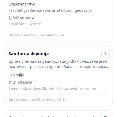
za manualni rad i alarmnog sustava. Svu ovu opremu
Građevinarstvo
mora se ugrađivati na točno određeni...
Fakultet građevinarstva, arhitekture i geodezije
342 stranica
Građevina, Skripte
Objavio Nikola105
·
20. novembar 2014.
Sanitarna deponija
Црпна станица за рециркулацију ЦС-Р смештена је на
платоу постројења за пречишћавање отпадних вода.
У црпну станицу се цевоводом 300 mm вода из
Ekologija
постројења за пречишћавање улива у црпни базен....
21 stranica
Seminarski radovi, Skripte, Zaštita životne sredine
Objavio studenti.rs
·
18. novembar 2018.