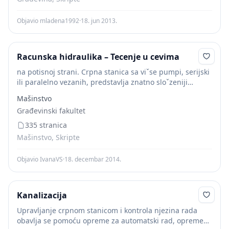
Objavio mladena1992
·
18. jun 2013.
Racunska hidraulika – Tecenje u cevima
na potisnoj strani. Crpna stanica sa viˇse pumpi, serijski
ili paralelno vezanih, predstavlja znatno sloˇzeniji
graniˇcni uslov, koji se u preliminarnim analizama
Mašinstvo
moˇze prevazi´ci uvodjenjem ekvivalentne pumpe. U
Građevinski fakultet
konaˇcnim analizama,...
335 stranica
Mašinstvo, Skripte
Objavio IvanaVS
·
18. decembar 2014.
Kanalizacija
Upravljanje crpnom stanicom i kontrola njezina rada
obavlja se pomoću opreme za automatski rad, opreme