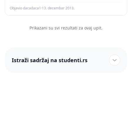
Objavio dacadaca1
·
13. decembar 2013.
Prikazani su svi rezultati za ovaj upit.
Istraži sadržaj na studenti.rs
studenti.rs naslovnica
Više od 250 hiljada studenata nam je ukazalo poverenje!