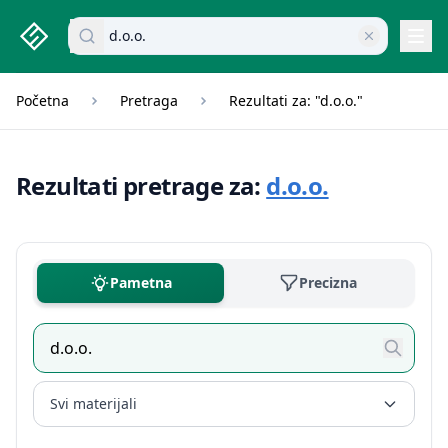
studenti.rs home page
Pretraži dokumente
Navi
Početna
Pretraga
Rezultati za: "d.o.o."
Rezultati pretrage za:
d.o.o.
Pametna
Precizna
Svi materijali