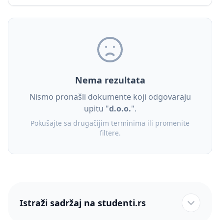
Nema rezultata
Nismo pronašli dokumente koji odgovaraju
upitu "
d.o.o.
".
Pokušajte sa drugačijim terminima ili promenite
filtere.
Istraži sadržaj na studenti.rs