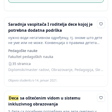
Saradnja vaspitača I roditelja dece kojoj je
potrebna dodatna podrška
нужно води негативном одређењу, тј. ономе што дете
не уме или не може. Конвенција о правима детета
каже: Дете ометено у развоју је дете са посебним
Pedagoške nauke
потребама, а дете са...
Fakultet pedagoških nauka
35 stranica
Diplomski/master radovi, Obrazovanje, Pedagogija, Skripte
Objavio studenti.rs
·
14. januar 2021.
Deca
sa oštećenim vidom u sistemu
inkluzivnog obrazovanja
5 Дете са посебним потребама или дете ометено у