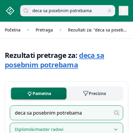
studenti.rs home page
Pretraži dokumente
Navi
Početna
Pretraga
Rezultati za: "deca sa posebnim potrebama"
Rezultati pretrage za:
deca sa
posebnim potrebama
Pametna
Precizna
Diplomski/master radovi