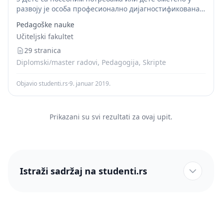
развоју је особа професионално дијагностификована
као особа која има физички или ментални недостатак
Pedagoške nauke
који знатно ограничава једну или више животних
Učiteljski fakultet
активности...
29 stranica
Diplomski/master radovi, Pedagogija, Skripte
Objavio studenti.rs
·
9. januar 2019.
Prikazani su svi rezultati za ovaj upit.
Istraži sadržaj na studenti.rs