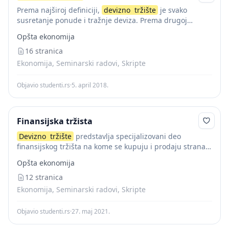
Prema najširoj definiciji,
devizno
tržište
je svako
susretanje ponude i tražnje deviza. Prema drugoj
definiciji,
devizno
tržište
, u širem smislu, obuhvata
Opšta ekonomija
kupoprodaju deviza, održavanje deviznih pozicija,
deviznu arbitražu i devizne...
16 stranica
Ekonomija, Seminarski radovi, Skripte
Objavio studenti.rs
·
5. april 2018.
Finansijska tržista
Devizno
tržište
predstavlja specijalizovani deo
finansijskog tržišta na kome se kupuju i prodaju strana
sredstva placanja, uskladjuju ponuda i tražnja, utvrduje
Opšta ekonomija
devizni kurs i upravlja deviznim nacionalnim rezervama.
Cilj ovog...
12 stranica
Ekonomija, Seminarski radovi, Skripte
Objavio studenti.rs
·
27. maj 2021.