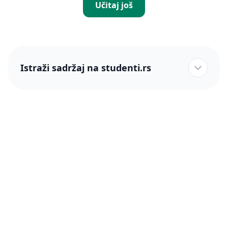
Učitaj još
Istraži sadržaj na studenti.rs
studenti.rs naslovnica
Više od 250 hiljada studenata nam je ukazalo poverenje!
studenti.rs
Podrška
O nama
Pomoć