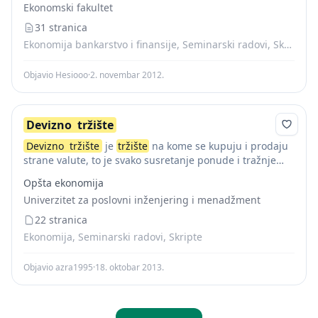
Ekonomski fakultet
31 stranica
Ekonomija bankarstvo i finansije, Seminarski radovi, Skripte
Objavio Hesiooo
·
2. novembar 2012.
Devizno
tržište
Devizno
tržište
je
tržište
na kome se kupuju i prodaju
strane valute, to je svako susretanje ponude i tražnje
deviza. Na njemu se obavljaju poslovi kupoprodaje
Opšta ekonomija
stranih valuta kao i...
Univerzitet za poslovni inženjering i menadžment
22 stranica
Ekonomija, Seminarski radovi, Skripte
Objavio azra1995
·
18. oktobar 2013.