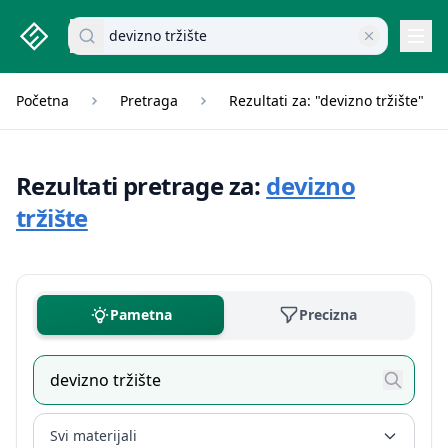
studenti.rs home page
Pretraži dokumente
Navi
Početna
Pretraga
Rezultati za: "devizno tržište"
Rezultati pretrage za:
devizno
tržište
Pametna
Precizna
Svi materijali