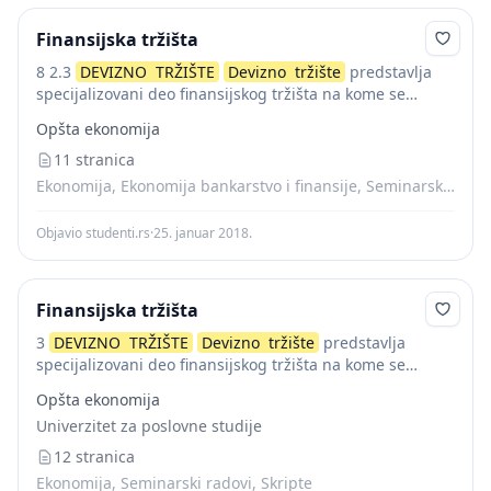
Finansijska tržišta
8 2.3
DEVIZNO
TRŽIŠTE
Devizno
tržište
predstavlja
specijalizovani deo finansijskog tržišta na kome se
kupuju i prodaju strana sredstva plaćanja, uskladjuju
Opšta ekonomija
ponuda i tražnja, utvrđuje devizni kurs i upravlja
deviznim...
11 stranica
Ekonomija, Ekonomija bankarstvo i finansije, Seminarski radovi, Skripte
Objavio studenti.rs
·
25. januar 2018.
Finansijska tržišta
3
DEVIZNO
TRŽIŠTE
Devizno
tržište
predstavlja
specijalizovani deo finansijskog tržišta na kome se
kupuju i prodaju strana sredstva plaćanja, uskladjuju
Opšta ekonomija
ponuda i tražnja, utvrđuje devizni kurs i upravlja
Univerzitet za poslovne studije
deviznim nacionalnim...
12 stranica
Ekonomija, Seminarski radovi, Skripte