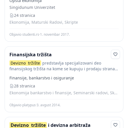
Opšta ekonomija
tržište
na kojem se 2 Alijagić M. : Monetarne finansije...
Singidunum Univerzitet
24 stranica
Ekonomija, Maturski Radovi, Skripte
Objavio studenti.rs
·
1. novembar 2017.
Finansijska tržišta
Devizno
tržište
predstavlja specijalizovani deo
finansijskog tržišta na kome se kupuju i prodaju strana
sredstva plaćanja, uskladjuju ponuda i tražnja, utvrđuje
Finansije, bankarstvo i osiguranje
devizni kurs i upravlja deviznim nacionalnim rezervama.
Cilj ovog...
28 stranica
Ekonomija bankarstvo i finansije, Seminarski radovi, Skripte
Objavio platypus
·
3. avgust 2014.
Devizno
tržište
i devizna arbitraža