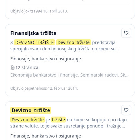
Objavio jokitza994
·
10. april 2013.
Finansijska tržišta
3
DEVIZNO
TRŽIŠTE
Devizno
tržište
predstavlja
specijalizovani deo finansijskog tržišta na kome se
kupuju i prodaju strana sredstva plaćanja, uskladjuju
Finansije, bankarstvo i osiguranje
ponuda i tražnja, utvrđuje devizni kurs i upravlja
deviznim nacionalnim...
12 stranica
Ekonomija bankarstvo i finansije, Seminarski radovi, Skripte
Objavio pepetheboss
·
12. februar 2014.
Devizno
tržište
Devizno
tržište
je
tržište
na kome se kupuju i prodaju
strane valute, to je svako susretanje ponude i tražnje
deviza. Na njemu se obavljaju poslovi kupoprodaje
Finansije, bankarstvo i osiguranje
stranih valuta kao i...