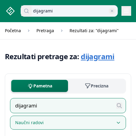
studenti.rs home page
Pretraži dokumente
Navi
Početna
Pretraga
Rezultati za: "dijagrami"
Rezultati pretrage za:
dijagrami
Pametna
Precizna
Naučni radovi