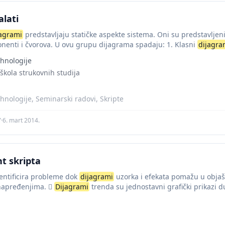
alati
jagrami
predstavljaju statičke aspekte sistema. Oni su predstavljeni
nenti i čvorova. U ovu grupu dijagrama spadaju: 1. Klasni
dijagra
nenti...
hnologije
škola strukovnih studija
hnologije, Seminarski radovi, Skripte
7
·
6. mart 2014.
 skripta
dentificira probleme dok
dijagrami
uzorka i efekata pomažu u objaš
unapređenjima. 
Dijagrami
trenda su jednostavni grafički prikazi 