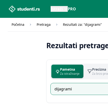
studenti.rs home page
Istraži
PRO
Početna
Pretraga
Rezultati za: "dijagrami"
Rezultati pretrag
Pametna
Precizna
Za istraživanje
Za brzo pro