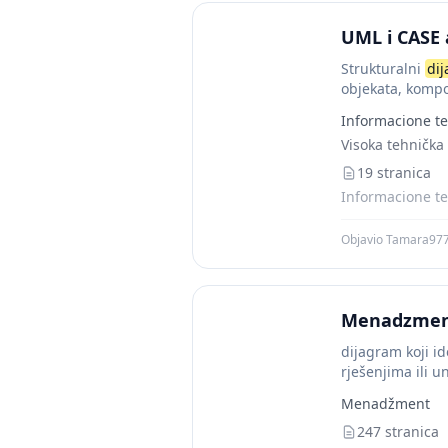
UML i CASE 
Strukturalni
di
objekata, kompo
Dijagrami
kompo
Informacione te
Visoka tehnička 
19 stranica
Informacione te
Objavio Tamara97
Menadzment
dijagram koji i
rješenjima ili 
promatrane...
Menadžment
247 stranica