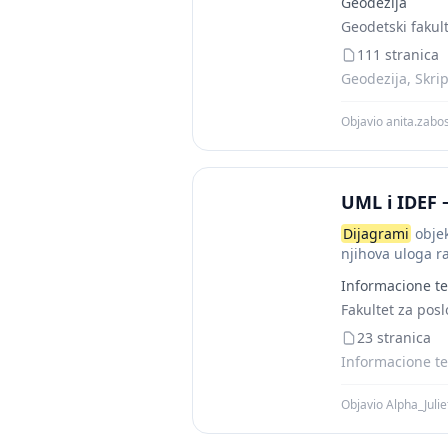
Geodezija
Geodetski fakul
111 stranica
Geodezija, Skri
Objavio anita.zabo
UML i IDEF −
Dijagrami
objek
njihova uloga ra
ili...
Informacione te
Fakultet za posl
23 stranica
Informacione te
Objavio Alpha_Julie