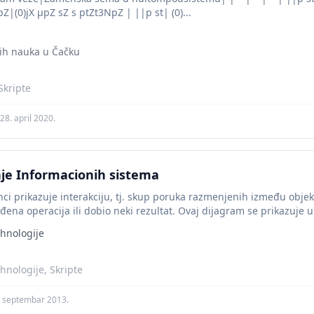
|(0)jX µpZ sZ s ptZt3NpZ | ||p st| (0)...
kih nauka u Čačku
Skripte
28. april 2020.
je Informacionih sistema
ci prikazuje interakciju, tj. skup poruka razmenjenih između objeka
đena operacija ili dobio neki rezultat. Ovaj dijagram se prikazuje u
hnologije
hnologije, Skripte
. septembar 2013.