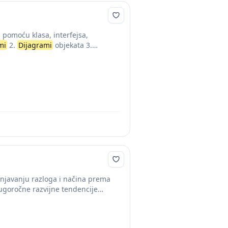
 pomoću klasa, interfejsa,
mi
2.
Dijagrami
objekata 3.
njavanju razloga i načina prema
dugoročne razvijne tendencije