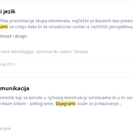
 jezik
ička prezentacija skupa elemenata, najčešće prikazanih kao povezani
rami
se crtaju kako bi se vizualizirao sustav iz različitih perspektiva, 
nost i dizajn
cione tehnologije, Seminarski radovi, Skripte
 maj 2015.
omunikacija
mente koji se koriste u njihovoj konstrukciji svrstavamo ih u tri o
prikaze slikom - piktograme.
Dijagrami
služe za prikazivanje...
ripte