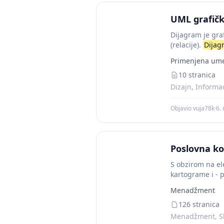
UML grafički
Dijagram je graf
(relacije).
Dijag
Primenjena umet
10 stranica
Dizajn, Informa
Objavio vuja78k
·
6.
Poslovna k
S obzirom na ele
kartograme i - 
Menadžment
126 stranica
Menadžment, Sk