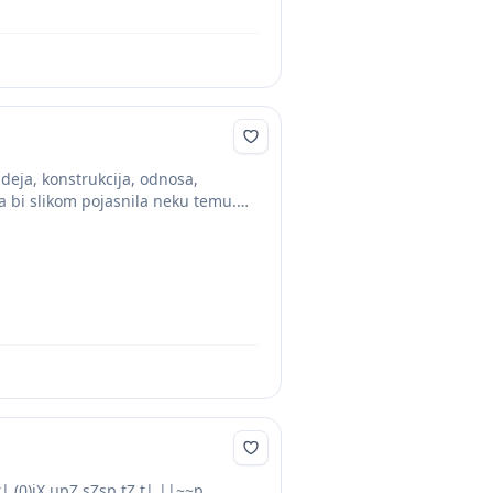
deja, konstrukcija, odnosa,
da bi slikom pojasnila neku temu.
(0)jX µpZ sZsp tZ t| ||~~p