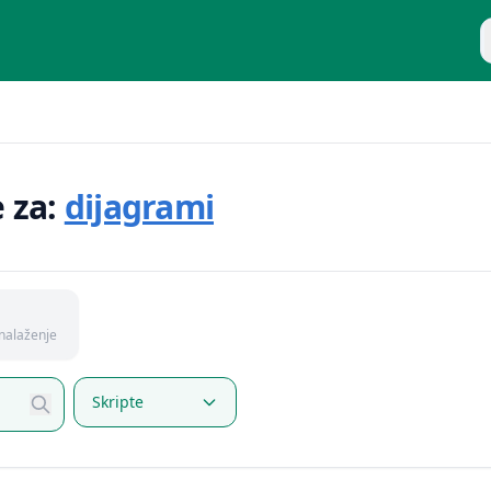
P
e za:
dijagrami
nalaženje
Skripte