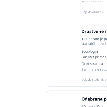
Menadžment, Sk
Objavio ozman
·
25.
Društvene 
1 Dijagram je po
statističkih pod
Društvene mreže
Sociologija
Fakultet primen
15 stranica
Seminarski radov
Objavio studenti.rs
·
Odabrana po
|Oznaka|Dijagra