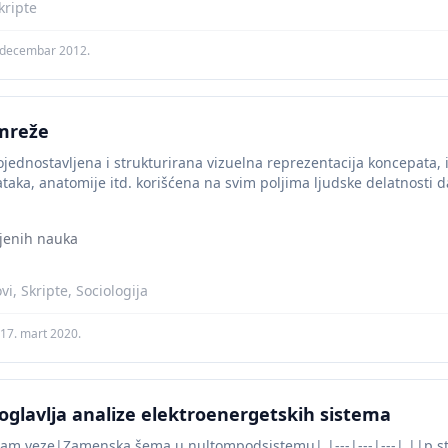
ripte
 decembar 2012.
mreže
jednostavljena i strukturirana vizuelna reprezentacija koncepata, i
ataka, anatomije itd. korišćena na svim poljima ljudske delatnosti 
...
jenih nauka
i, Skripte, Sociologija
17. mart 2020.
glavlja analize elektroenergetskih sistema
m veze|Zamenska šema u nultompodsistemu| |---|---|---| ||p st| 