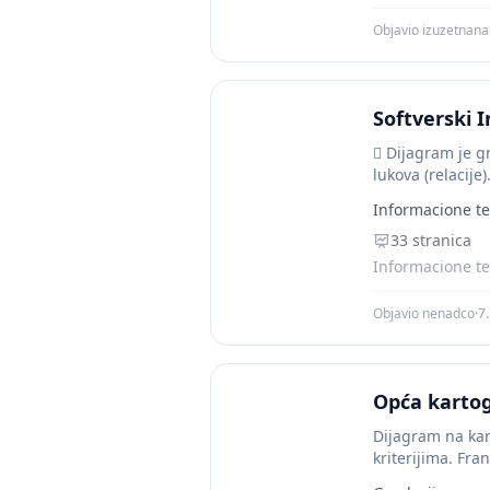
Objavio izuzetnan
Softverski I
 Dijagram je g
lukova (relacije)
Informacione te
33 stranica
Informacione te
Objavio nenadco
·
7
Opća kartog
Dijagram na kart
kriterijima. Fra