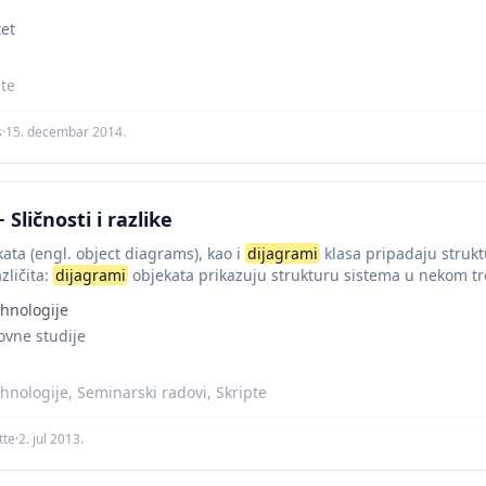
tet
pte
s
·
15. decembar 2014.
 Sličnosti i razlike
ata (engl. object diagrams), kao i
dijagrami
klasa pripadaju struk
zličita:
dijagrami
objekata prikazuju strukturu sistema u nekom tr
hnologije
ovne studije
hnologije, Seminarski radovi, Skripte
tte
·
2. jul 2013.