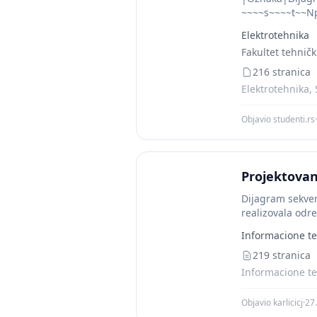
~~~~s~~~~t~~NpZ
Elektrotehnika
Fakultet tehnič
216 stranica
Elektrotehnika, 
Objavio studenti.rs
·
Projektovan
Dijagram sekven
realizovala odre
Informacione te
219 stranica
Informacione te
Objavio karlicicj
·
27