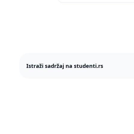
Istraži sadržaj na studenti.rs
studenti
studenti.rs naslovnica