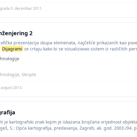
agrada
·
5. decembar 2011.
nženjering 2
rafička prezentacija skupa elemenata, najčešće prikazanih kao povez
.
Dijagrami
se crtaju kako bi se vizualizovao sistem iz različitih pers
hnologije
hnologije, Skripte
. avgust 2013.
rafija
i je kartografski znak kojim je iskazana brojčana vrijednost objekta
ngeš, S.: Opća kartografija, predavanja, Zagreb, ak. god. 2003./04.