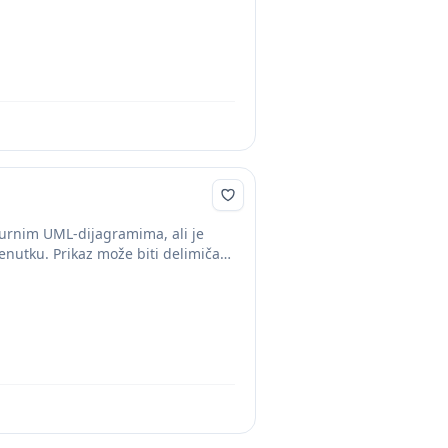
turnim UML-dijagramima, ali je
enutku. Prikaz može biti delimičan