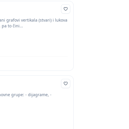
 grafovi vertikala (stvari) i lukova
pa to čini...
snovne grupe: - dijagrame, -