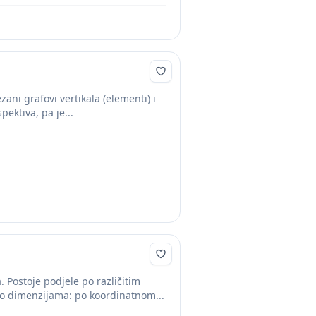
ani grafovi vertikala (elementi) i
pektiva, pa je...
. Postoje podjele po različitim
 po dimenzijama: po koordinatnom...