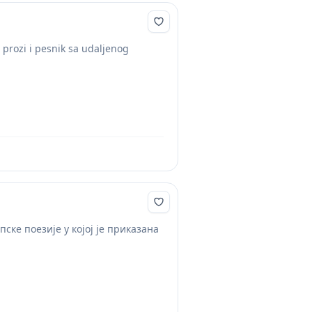
i prozi i pesnik sa udaljenog
пске поезије у којој је приказана