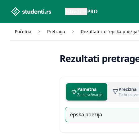
studenti.rs home page
Istraži
PRO
Početna
Pretraga
Rezultati za: "epska poezija
Rezultati pretrag
Pametna
Precizna
Za istraživanje
Za brzo pro