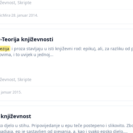
iževnost, Skripte
icMira
·
28. januar 2014.
r-Teorija književnosti
ezija
i proza stavljaju u isti književni rod: epiku), ali, za razliku od
vima, i to uvijek u jednoj...
iževnost, Skripte
 januar 2015.
književnost
o djelo u stihu. Pripovijedanje u epu teče postepeno i slikovito. Z
djaja, ep je sastavljen od pjevanja, a, kao i svako epsko djelo,...