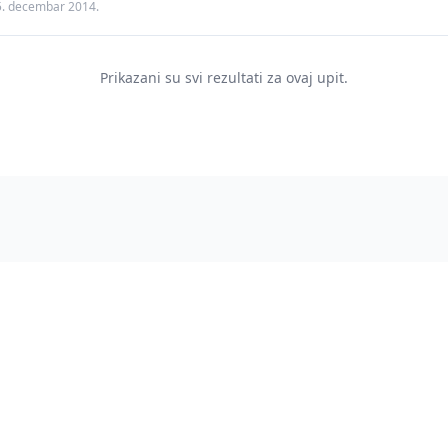
5. decembar 2014.
Prikazani su svi rezultati za ovaj upit.
.rs
Podrška