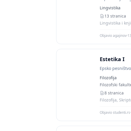
Lingvistika
13 stranica
Lingvistika i knj
Objavio agajinov
·
13
Estetika I
Epsko pesništvo
Filozofija
Filozofski fakult
8 stranica
Filozofija, Skrip
Objavio studenti.rs
·