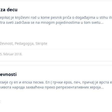
 za decu
(epika) je književni rod u kome pesnik priča o događajima u stihu il
atra sveti zadržava se na mnogim pojedinostima u tom svetu...
jiževnost, Pedagogija, Skripte
5. februar 2018.
ževnosti
зије су еп и епска песма. Еп ( грчки epos, печ, прича) је врста е
ивота народа захваћена преко репрезентативних хероја...
t