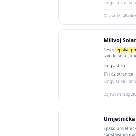
Lingvistika i knj
Objavio MiraPavlov
Milivoj Sola
često
epska
po
izvode se u stiho
Lingvistika
162 stranica
Lingvistika i knj
Objavio nenadg
·
29.
Umjetnička 
Epsko umjetničk
sopštavanja doga