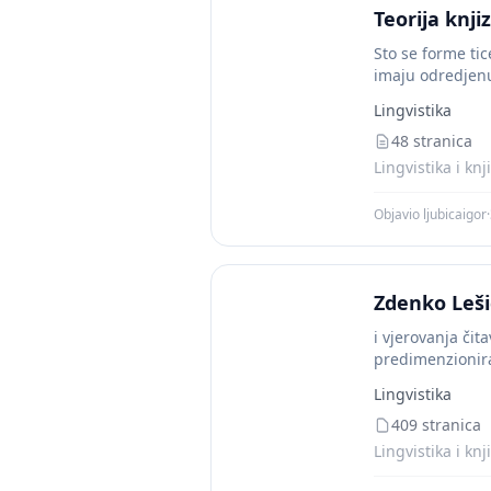
Teorija knji
Sto se forme tic
imaju odredjenu
Lingvistika
48 stranica
Lingvistika i knj
Objavio ljubicaigor
·
Zdenko Lešić
i vjerovanja čit
predimenzioniran
Lingvistika
409 stranica
Lingvistika i knj