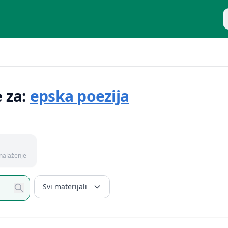
P
"
e za:
epska poezija
nalaženje
Svi materijali