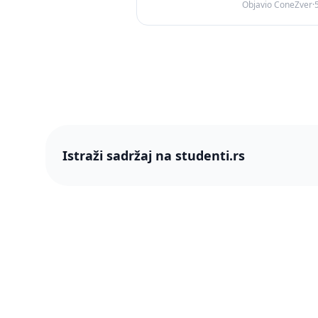
Objavio ConeZver
·
Istraži sadržaj na studenti.rs
studenti
studenti.rs naslovnica