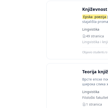
Književnost
Epska
poezija
stajališta prom
Lingvistika
49 stranica
Lingvistika i kn
Objavio studenti.rs
·
Teorija knji
Врсте епске пое
широка слика ж
Lingvistika
Filološki fakulte
1 stranica