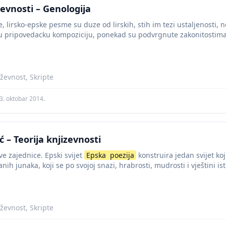
zevnosti – Genologija
e, lirsko-epske pesme su duze od lirskih, stih im tezi ustaljenosti,
 pripovedacku kompoziciju, ponekad su podvrgnute zakonitostima s
iževnost, Skripte
3. oktobar 2014.
 – Teorija knjizevnosti
ave zajednice. Epski svijet
Epska
poezija
konstruira jedan svijet koji
ih junaka, koji se po svojoj snazi, hrabrosti, mudrosti i vještini ist
iževnost, Skripte