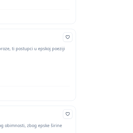
 proze, ti postupci u epskoj poeziji
bog obimnosti, zbog epske širine