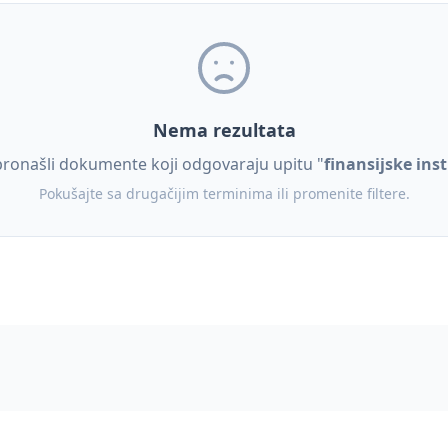
Nema rezultata
ronašli dokumente koji odgovaraju upitu "
finansijske inst
Pokušajte sa drugačijim terminima ili promenite filtere.