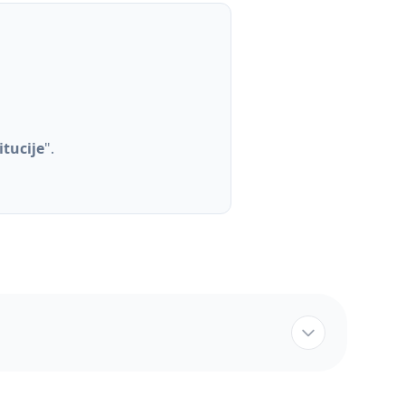
itucije
".