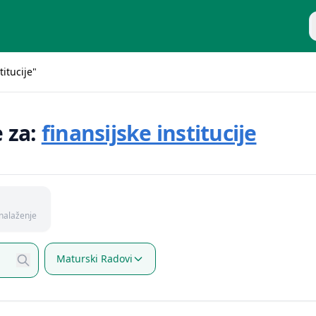
P
titucije"
e za:
finansijske institucije
nalaženje
Maturski Radovi