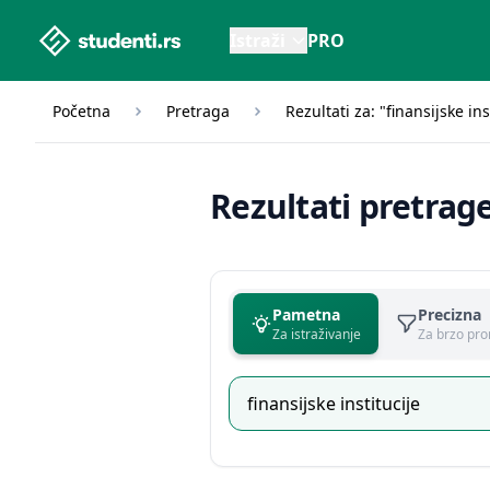
studenti.rs home page
Istraži
PRO
Početna
Pretraga
Rezultati za: "finansijske ins
Rezultati pretrag
Pametna
Precizna
Za istraživanje
Za brzo pro