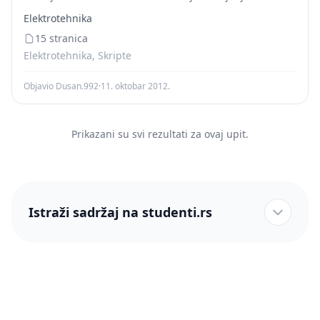
stanica Određivanje uglova između trasa Uključiti:
Elektrotehnika
postojeće, planirane stanice i moguća proširenja
sistema Podaci o mreži Vrste...
15 stranica
Elektrotehnika, Skripte
Objavio Dusan.992
·
11. oktobar 2012.
Prikazani su svi rezultati za ovaj upit.
Istraži sadržaj na studenti.rs