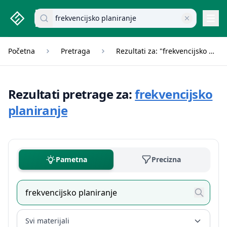
studenti.rs home page
Pretraži dokumente
Navi
Početna
Pretraga
Rezultati za: "frekvencijsko planiranje"
Rezultati pretrage za:
frekvencijsko
planiranje
Pametna
Precizna
Svi materijali