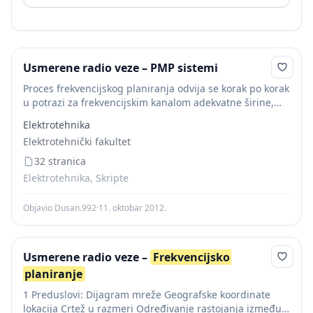
Usmerene radio veze – PMP sistemi
Proces frekvencijskog planiranja odvija se korak po korak
u potrazi za frekvencijskim kanalom adekvatne širine,
koji se može koristiti bez izazivanja interferencije
Elektrotehnika
postojećim linkovima i bez interferencije od strane
Elektrotehnički fakultet
postojećih...
32 stranica
Elektrotehnika, Skripte
Objavio Dusan.992
·
11. oktobar 2012.
Usmerene radio veze –
Frekvencijsko
planiranje
1 Preduslovi: Dijagram mreže Geografske koordinate
lokacija Crtež u razmeri Određivanje rastojanja između