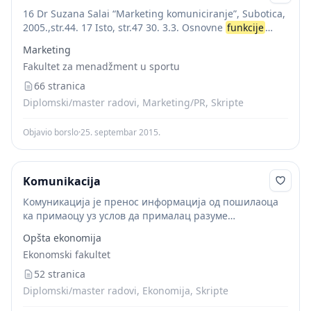
16 Dr Suzana Salai “Marketing komuniciranje”, Subotica,
2005.,str.44. 17 Isto, str.47 30. 3.3. Osnovne
funkcije
komuniciranja
Funkcije
komuniciranja su: 
Marketing
Informativna,  Edukativna,  Distraktivno-rekreativno-
Fakultet za menadžment u sportu
estetska i  Persuazivna funkcija. [18]...
66 stranica
Diplomski/master radovi, Marketing/PR, Skripte
Objavio borslo
·
25. septembar 2015.
Komunikacija
Комуникација је пренос информација од пошилаоца
ка примаоцу уз услов да прималац разуме
информацију . Функција комуникације је уједињавање
Opšta ekonomija
организиране активности. Она је средство
Ekonomski fakultet
модифицирања понашања, провођења промена,
постизања производности...
52 stranica
Diplomski/master radovi, Ekonomija, Skripte