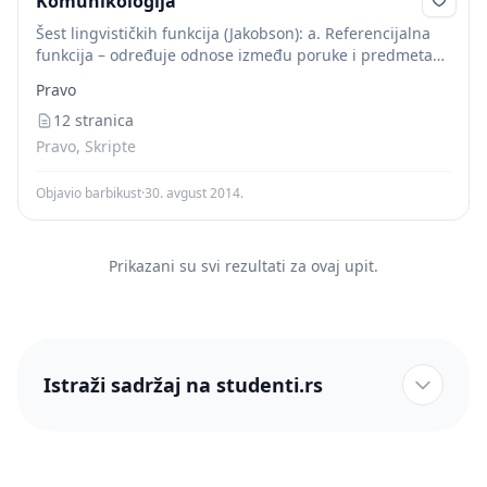
Komunikologija
Šest lingvističkih funkcija (Jakobson): a. Referencijalna
funkcija – određuje odnose između poruke i predmeta
na koji se poruka odnosi. Važno je dati objektivnu i
Pravo
provjerljivu informaciju o predmetu. b. Ekspresivna...
12 stranica
Pravo, Skripte
Objavio barbikust
·
30. avgust 2014.
Prikazani su svi rezultati za ovaj upit.
Istraži sadržaj na studenti.rs