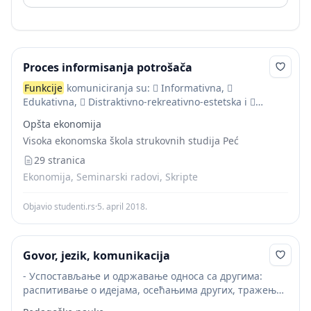
Proces informisanja potrošača
Funkcije
komuniciranja su:  Informativna, 
Edukativna,  Distraktivno-rekreativno-estetska i 
Persuazivna funkcija. Najznačajnija funkcija
Opšta ekonomija
interpersonalnog i masovnog komuniciranja jeste
Visoka ekonomska škola strukovnih studija Peć
informativna funkcija . Aktivnostima masovnih
komunikacija društvo obezbeduje čitavu mrežu...
29 stranica
Ekonomija, Seminarski radovi, Skripte
Objavio studenti.rs
·
5. april 2018.
Govor, jezik, komunikacija
- Успостављање и одржавање односа са другима:
распитивање о идејама, осећањима других, тражење
нечије помоћи, позив на игру, давање упутстава,