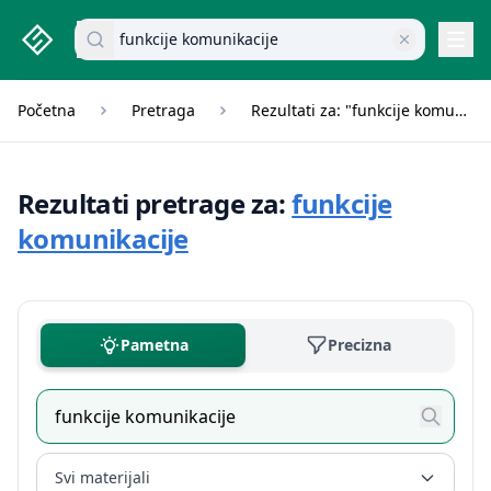
studenti.rs home page
Pretraži dokumente
Navi
Početna
Pretraga
Rezultati za: "funkcije komunikacije"
Rezultati pretrage za:
funkcije
komunikacije
Pametna
Precizna
Svi materijali