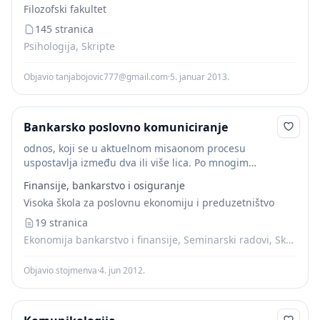
Filozofski fakultet
145 stranica
Psihologija, Skripte
Objavio
tanjabojovic777@gmail.com
·
5. januar 2013.
Bankarsko poslovno komuniciranje
odnos, koji se u aktuelnom misaonom procesu
uspostavlja između dva ili više lica. Po mnogim
teoretičarima, komuniciranje poseduje tri osnovne
Finansije, bankarstvo i osiguranje
funkcije
: 1. perceptivnu – podrazumeva prijem poruke u
Visoka škola za poslovnu ekonomiju i preduzetništvo
komunikacijskom procesu;...
19 stranica
Ekonomija bankarstvo i finansije, Seminarski radovi, Skripte
Objavio stojmenva
·
4. jun 2012.