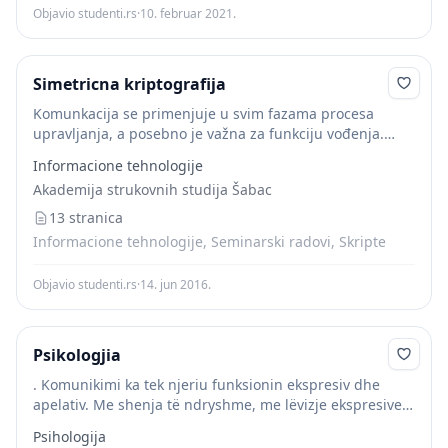
Objavio studenti.rs
·
10. februar 2021.
Simetricna kriptografija
Komunkacija se primenjuje u svim fazama procesa
upravljanja, a posebno je važna za funkciju vođenja.
Komunikacija je prenos informacije od pošiljaoca ka
Informacione tehnologije
primaocu, uz uslov da primalac razume informaciju.
Akademija strukovnih studija Šabac
[10]...
13 stranica
Informacione tehnologije, Seminarski radovi, Skripte
Objavio studenti.rs
·
14. jun 2016.
Psikologjia
. Komunikimi ka tek njeriu funksionin ekspresiv dhe
apelativ. Me shenja të ndryshme, me lëvizje ekspresive
të fytyrës, të trupit dhe të pjesëve të tij, mund të
Psihologija
shprehen dhe nga...