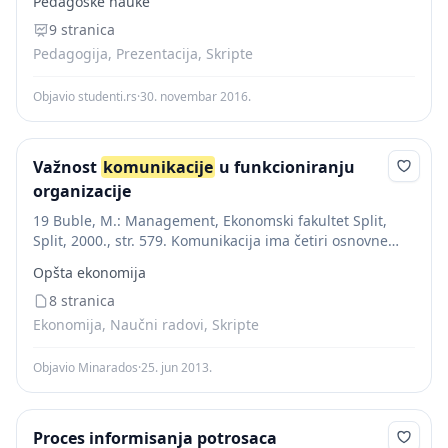
Pedagoške nauke
тражење информација и објашњења, расподела улога
у активности, организовање заједничке...
9 stranica
Pedagogija, Prezentacija, Skripte
Objavio studenti.rs
·
30. novembar 2016.
Važnost
komunikacije
u funkcioniranju
organizacije
19 Buble, M.: Management, Ekonomski fakultet Split,
Split, 2000., str. 579. Komunikacija ima četiri osnovne
funkcije
unutar organizacije, a to su kontroliranje,
Opšta ekonomija
motiviranje, emocionalno izražavanje i informiranje.
(Slika 4.) Nijedna...
8 stranica
Ekonomija, Naučni radovi, Skripte
Objavio Minarados
·
25. jun 2013.
Proces informisanja potrosaca