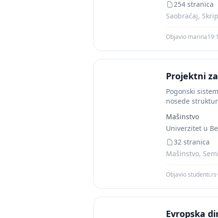
254 stranica
Saobraćaj, Skri
Objavio marina19
·
Projektni z
Pogonski sistem
nosede struktur
Mašinstvo
Univerzitet u B
32 stranica
Mašinstvo, Semi
Objavio studenti.rs
·
Evropska di