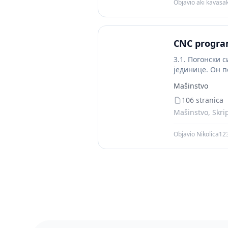
Objavio aki kavasak
CNC progra
3.1. Погонски 
јединице. Он п
Mašinstvo
106 stranica
Mašinstvo, Skri
Objavio Nikolica12