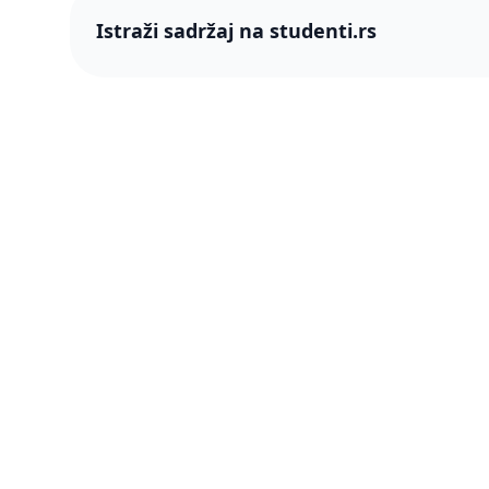
Istraži sadržaj na studenti.rs
studenti
studenti.rs naslovnica
O nama
Više od 250 hiljada studenata nam je
Blog
ukazalo poverenje! Napredujmo zajedno,
pametnije.
PRO član
Šta je P