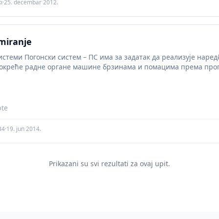
i
·
25. decembar 2012.
miranje
системи Погонски систем – ПС има за задатак да реализује наре
окреће радне органе машине брзинама и помацима према програ
pte
34
·
19. jun 2014.
Prikazani su svi rezultati za ovaj upit.