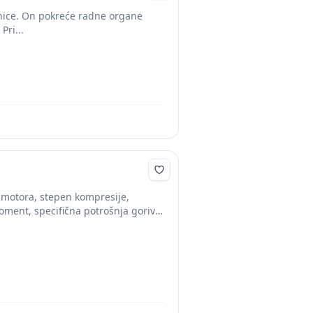
inice. On pokreće radne organe
ri...
 motora, stepen kompresije,
ent, specifična potrošnja goriva,