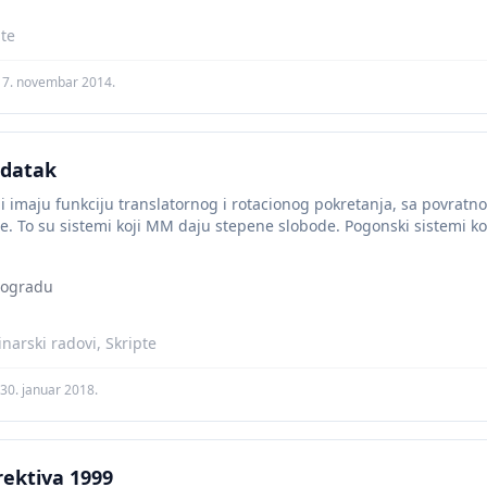
pte
17. novembar 2014.
adatak
i imaju funkciju translatornog i rotacionog pokretanja, sa povra
e. To su sistemi koji MM daju stepene slobode. Pogonski sistemi k
eogradu
narski radovi, Skripte
30. januar 2018.
rektiva 1999