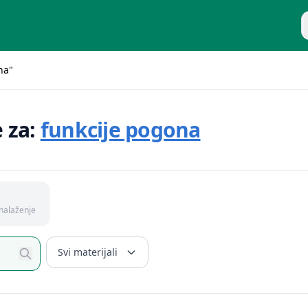
P
na"
e za:
funkcije pogona
nalaženje
Svi materijali