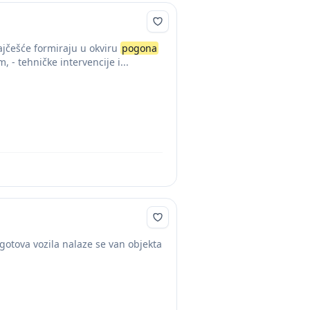
ajčešće formiraju u okviru
pogona
 - tehničke intervencije i...
 gotova vozila nalaze se van objekta