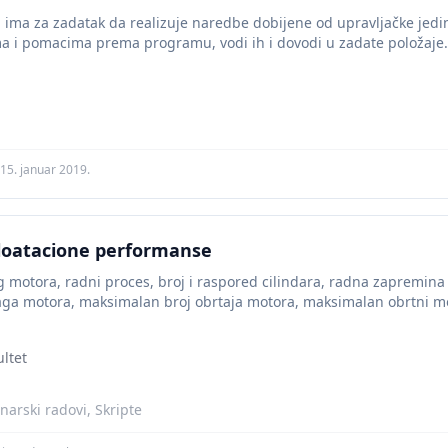
 ima za zadatak da realizuje naredbe dobijene od upravljačke jed
 i pomacima prema programu, vodi ih i dovodi u zadate položaje. P
15. januar 2019.
loatacione performanse
 motora, radni proces, broj i raspored cilindara, radna zapremina
a motora, maksimalan broj obrtaja motora, maksimalan obrtni mom
nosa...
ultet
narski radovi, Skripte