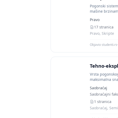
Pogonski sistem
mašine brzinama
Pravo
17 stranica
Pravo, Skripte
Objavio studenti.rs
·
Tehno-eksp
Vrsta pogonskog
maksimalna snag
broj stepeni pre
Saobraćaj
Saobraćajni fak
1 stranica
Saobraćaj, Semi