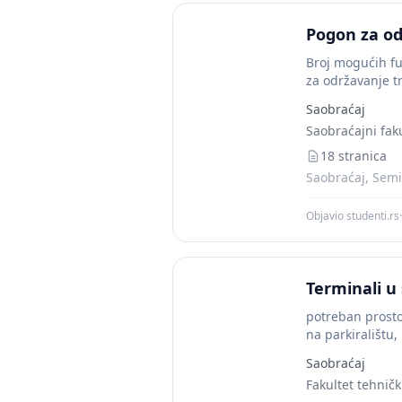
Pogon za od
Broj mogućih fu
za održavanje tr
Saobraćaj
Saobraćajni fak
18 stranica
Saobraćaj, Semi
Objavio studenti.rs
·
Terminali u
potreban prostor
na parkiralištu,
Saobraćaj
Fakultet tehnič