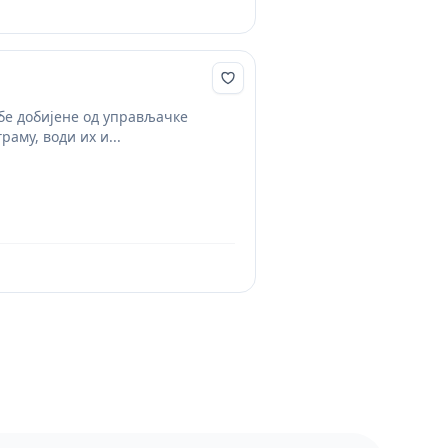
дбе добијене од управљачке
му, води их и...