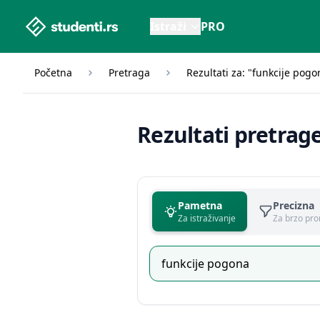
studenti.rs home page
Istraži
PRO
Početna
Pretraga
Rezultati za: "funkcije pogo
Rezultati pretrag
Pametna
Precizna
Za istraživanje
Za brzo pro