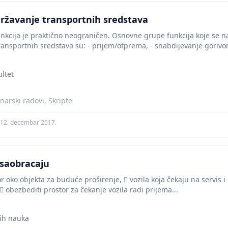
ržavanje transportnih sredstava
nkcija je praktično neograničen. Osnovne grupe funkcija koje se n
ansportnih sredstava su: - prijem/otprema, - snabdijevanje gorivom,
ultet
narski radovi, Skripte
12. decembar 2017.
 saobracaju
 oko objekta za buduće proširenje,  vozila koja ĉekaju na servis i
  obezbediti prostor za ĉekanje vozila radi prijema...
kih nauka