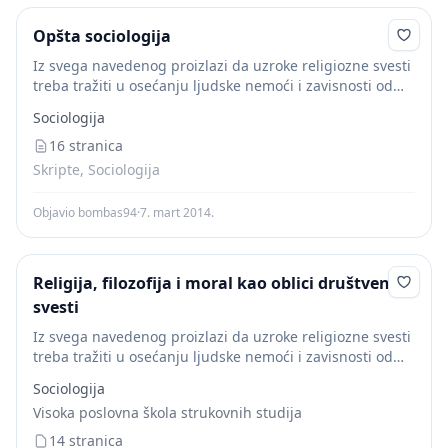
Opšta sociologija
Iz svega navedenog proizlazi da uzroke religiozne svesti
treba tražiti u osećanju ljudske nemoći i zavisnosti od
stvarnih prirodnih i društvenih sila koje čovek nije
Sociologija
poznavao. Prema tome, religija je...
16 stranica
Skripte, Sociologija
Objavio bombas94
·
7. mart 2014.
Religija, filozofija i moral kao oblici društvene
svesti
Iz svega navedenog proizlazi da uzroke religiozne svesti
treba tražiti u osećanju ljudske nemoći i zavisnosti od
stvarnih prirodnih i društvenih sila koje čovek nije
Sociologija
poznavao. Prema tome, religija je...
Visoka poslovna škola strukovnih studija
14 stranica