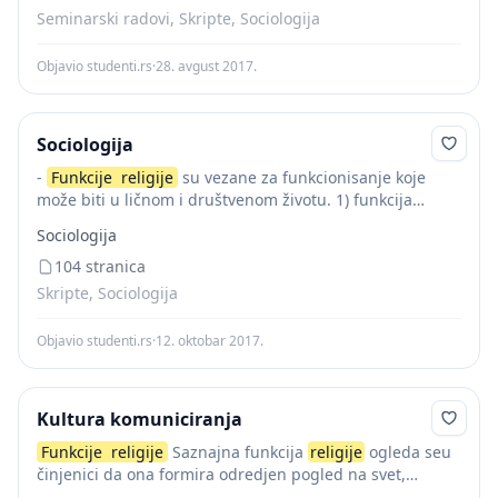
Seminarski radovi, Skripte, Sociologija
Objavio studenti.rs
·
28. avgust 2017.
Sociologija
-
Funkcije
religije
su vezane za funkcionisanje koje
može biti u ličnom i društvenom životu. 1) funkcija
učenja – kongitivna doktrina – o nastanku svijeta, mjestu
Sociologija
čovjeka, društva i
104 stranica
Skripte, Sociologija
Objavio studenti.rs
·
12. oktobar 2017.
Kultura komuniciranja
Funkcije
religije
Saznajna funkcija
religije
ogleda seu
činjenici da ona formira odredjen pogled na svet,
prirodu i ljudsko društvo. Kompenzatorska funkcija