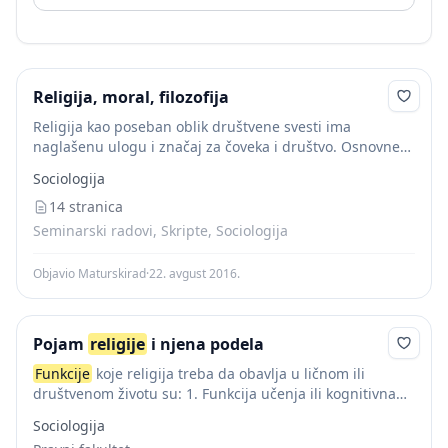
Religija, moral, filozofija
Religija kao poseban oblik društvene svesti ima
naglašenu ulogu i značaj za čoveka i društvo. Osnovne
funkcije
religije
susaznajba, kompenzatorska i
Sociologija
socijalna funkcija. Saznajna funkcija
religije
ogleda se u
činjenici...
14 stranica
Seminarski radovi, Skripte, Sociologija
Objavio Maturskirad
·
22. avgust 2016.
Pojam
religije
i njena podela
Funkcije
koje religija treba da obavlja u ličnom ili
društvenom životu su: 1. Funkcija učenja ili kognitivna
doktrina 2. Kompenzatorska funkcija 3. Komunikatinva
Sociologija
funkcija - omogućava opštenje vernika sa Bogom...