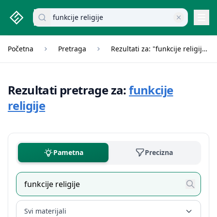
studenti.rs home page
Pretraži dokumente
Navi
Početna
Pretraga
Rezultati za: "funkcije religije"
Rezultati pretrage za:
funkcije
religije
Pametna
Precizna
Svi materijali