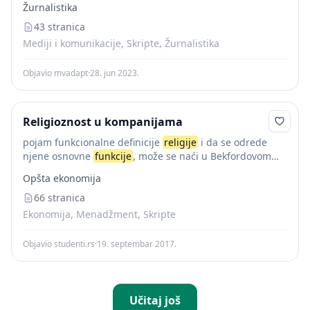
Žurnalistika
religije
se sastoji u tome što ona religioznom čoveku...
43 stranica
Mediji i komunikacije, Skripte, Žurnalistika
Objavio mvadapt
·
28. jun 2023.
Religioznost u kompanijama
pojam funkcionalne definicije
religije
i da se odrede
njene osnovne
funkcije
, može se naći u Bekfordovom
djelu. Tako ovaj autor razlikuje sledeće
funkcije
Opšta ekonomija
religije
: a) Na ličnom nivou, da pomogne...
66 stranica
Ekonomija, Menadžment, Skripte
Objavio studenti.rs
·
19. septembar 2017.
Učitaj još