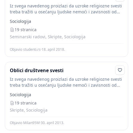
Iz svega navedenog proizlazi da uzroke religiozne svesti
treba tražiti u osećanju ljudske nemoći i zavisnosti od
stvarnih prirodnih i društvenih sila koje čovek nije
Sociologija
poznavao. Prema tome, religija je...
19 stranica
Seminarski radovi, Skripte, Sociologija
Objavio studenti.rs
·
18. april 2018.
Oblici društvene svesti
Iz svega navedenog proizlazi da uzroke religiozne svesti
treba tražiti u osećanju ljudske nemoći i zavisnosti od
stvarnih prirodnih i društvenih sila koje čovek nije
Sociologija
poznavao. Prema tome, religija je...
19 stranica
Skripte, Sociologija
Objavio Milan95M
·
30. april 2013.