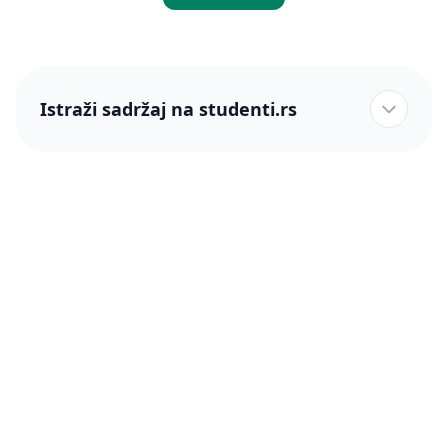
Istraži sadržaj na studenti.rs
studenti.rs naslovnica
Više od 250 hiljada studenata nam je ukazalo poverenje!
studenti.rs
Podrška
O nama
Pomoć
Blog
Kontakt