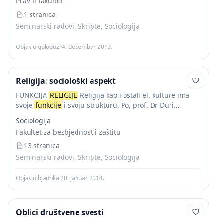
Pravni fakultet
1 stranica
Seminarski radovi, Skripte, Sociologija
Objavio gologuzi
·
4. decembar 2013.
Religija: sociološki aspekt
FUNKCIJA
RELIGIJE
Religija kao i ostali el. kulture ima
svoje
funkcije
i svoju strukturu. Po, prof. Dr Đuri
Šušnjiću podela funkcija u religiji jeste sl: «1) Saznajna –
Sociologija
objašnjenje nastanka...
Fakultet za bezbjednost i zaštitu
13 stranica
Seminarski radovi, Skripte, Sociologija
Objavio bjannka
·
20. januar 2014.
Oblici društvene svesti