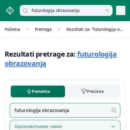
studenti.rs home page
Pretraži dokumente
Navi
Početna
Pretraga
Rezultati za: "futurologija obrazovanja"
Rezultati pretrage za:
futurologija
obrazovanja
Pametna
Precizna
Diplomski/master radovi