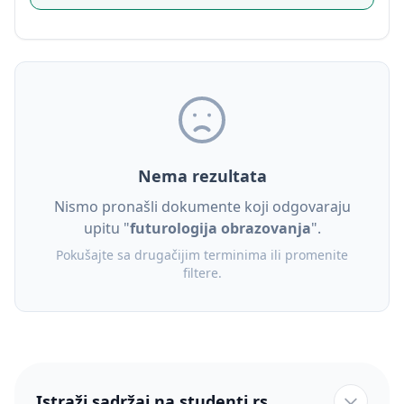
Nema rezultata
Nismo pronašli dokumente koji odgovaraju
upitu "
futurologija obrazovanja
".
Pokušajte sa drugačijim terminima ili promenite
filtere.
Istraži sadržaj na studenti.rs