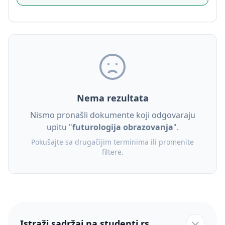
Nema rezultata
Nismo pronašli dokumente koji odgovaraju
upitu "
futurologija obrazovanja
".
Pokušajte sa drugačijim terminima ili promenite
filtere.
Istraži sadržaj na studenti.rs