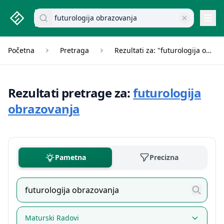
studenti.rs home page
Pretraži dokumente
Navi
Početna
Pretraga
Rezultati za: "futurologija obrazovanja"
Rezultati pretrage za:
futurologija
obrazovanja
Pametna
Precizna
Maturski Radovi