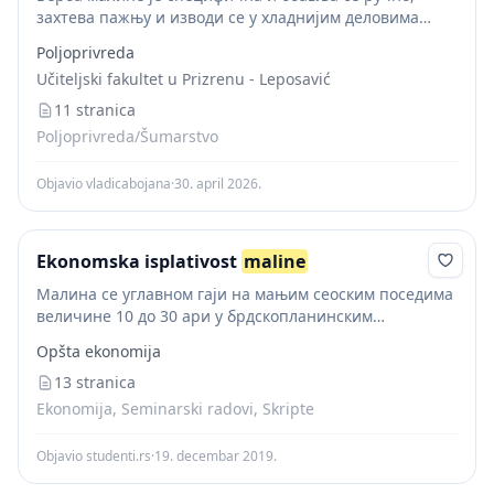
захтева пажњу и изводи се у хладнијим деловима
дана како би се сачувала свежина плода. Зреле
Poljoprivreda
малине се лако одвајају од дршке...
Učiteljski fakultet u Prizrenu - Leposavić
11 stranica
Poljoprivreda/Šumarstvo
Objavio vladicabojana
·
30. april 2026.
Ekonomska isplativost
maline
Малина се углавном гаји на мањим сеоским поседима
величине 10 до 30 ари у брдскопланинским
подручјима, где даје најбоље резултате. На тако
Opšta ekonomija
уситњеним парцелама производња се често одвија
без икакве...
13 stranica
Ekonomija, Seminarski radovi, Skripte
Objavio studenti.rs
·
19. decembar 2019.