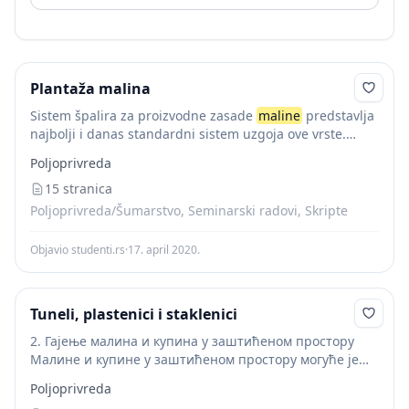
Plantaža malina
Sistem špalira za proizvodne zasade
maline
predstavlja
najbolji i danas standardni sistem uzgoja ove vrste.
Špalirski način gajenja
maline
između ostalog
Poljoprivreda
obezbjeđuje visoke prinose i dobar kvalitet ubranih
plodova. Rastojanja...
15 stranica
Poljoprivreda/Šumarstvo, Seminarski radovi, Skripte
Objavio studenti.rs
·
17. april 2020.
Tuneli, plastenici i staklenici
2. Гајење малина и купина у заштићеном простору
Малине и купине у заштићеном простору могуће је
узгајати и у контејнерима. Предност контејнерског
Poljoprivreda
гајења овог воћа је у могућности да се...