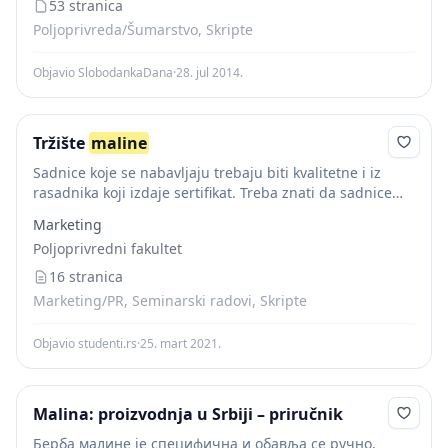
53 stranica
Poljoprivreda/Šumarstvo, Skripte
Objavio SlobodankaDana
·
28. jul 2014.
Tržište
maline
Sadnice koje se nabavljaju trebaju biti kvalitetne i iz
rasadnika koji izdaje sertifikat. Treba znati da sadnice
maline
najčešće proizvode na tri načina: iz kulture tkiva,
Marketing
iz staklenika i na...
Poljoprivredni fakultet
16 stranica
Marketing/PR, Seminarski radovi, Skripte
Objavio studenti.rs
·
25. mart 2021.
Malina: proizvodnja u Srbiji – priručnik
Берба малине је специфична и обавља се ручно,