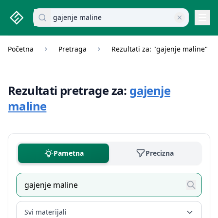
studenti.rs home page
Pretraži dokumente
Navi
Početna
Pretraga
Rezultati za: "gajenje maline"
Rezultati pretrage za:
gajenje
maline
Pametna
Precizna
Svi materijali