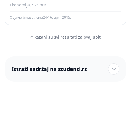
Ekonomija, Skripte
Objavio binasa.licina24
·
16. april 2015.
Prikazani su svi rezultati za ovaj upit.
Istraži sadržaj na studenti.rs
studenti.rs naslovnica