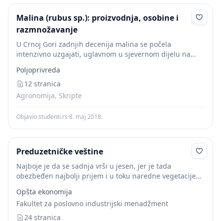
Malina (rubus sp.): proizvodnja, osobine i
razmnožavanje
U Crnoj Gori zadnjih decenija malina se počela
intenzivno uzgajati, uglavnom u sjevernom dijelu na
individualnim gazdinstvima (Plav, Rožaje, Berane, Bijelo
Poljoprivreda
Polje) i već nekoliko godina imamo robnu proizvodnju
ovoga...
12 stranica
Agronomija, Skripte
Objavio studenti.rs
·
8. maj 2018.
Preduzetničke veštine
Najboje je da se sadnja vrši u jesen, jer je tada
obezbeđen najbolji prijem i u toku naredne vegetacije
imaju bujniji porast. Ukoliko vremenske prilike dozvole,
Opšta ekonomija
sadnja se može vršiti...
Fakultet za poslovno industrijski menadžment
24 stranica