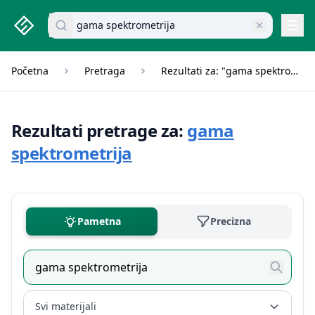
studenti.rs home page
Pretraži dokumente
Navi
Početna
Pretraga
Rezultati za: "gama spektrometrija"
Rezultati pretrage za:
gama
spektrometrija
Pametna
Precizna
Svi materijali