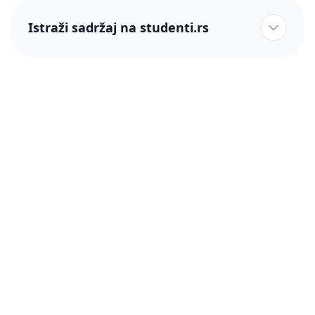
Istraži sadržaj na studenti.rs
studenti.rs naslovnica
Više od 250 hiljada studenata nam je ukazalo poverenje!
studenti.rs
Podrška
O nama
Pomoć
Blog
Kontakt
PRO članstvo (Cene)
Status
Šta je PRO članstvo
Pravno
Press & Partneri