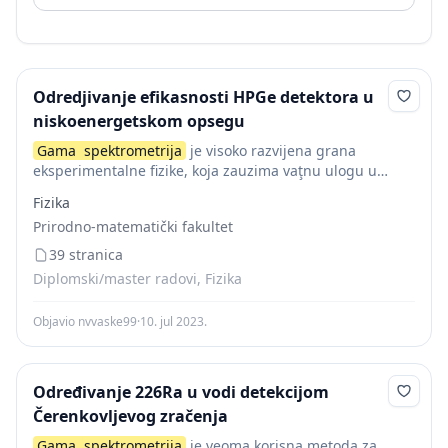
Odredjivanje efikasnosti HPGe detektora u
niskoenergetskom opsegu
Gama
spektrometrija
je visoko razvijena grana
eksperimentalne fizike, koja zauzima vaţnu ulogu u
fundamentalnim istraţivanjima, naročito na polju
Fizika
nuklearne fizike i fizike elementarnih čestica. Potrebe
Prirodno-matematički fakultet
savremene fizike dovele su do...
39 stranica
Diplomski/master radovi, Fizika
Objavio nvvaske99
·
10. jul 2023.
Određivanje 226Ra u vodi detekcijom
Čerenkovljevog zračenja
Gama
spektrometrija
je veoma korisna metoda za