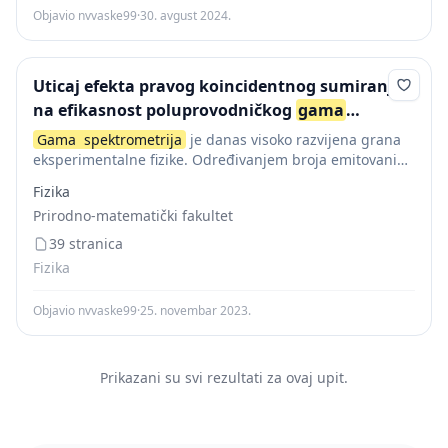
Objavio nvvaske99
·
30. avgust 2024.
Uticaj efekta pravog koincidentnog sumiranja
na efikasnost poluprovodničkog
gama
spektrometra
Gama
spektrometrija
је danas visoko razvijena grana
eksperimentalne fizike. Određivanjem broja emitovanih
gama
fotona u jedinici vremena iz nekog izvora u
Fizika
funkciji energije može se dobiti niz korisnih informacija
Prirodno-matematički fakultet
o...
39 stranica
Fizika
Objavio nvvaske99
·
25. novembar 2023.
Prikazani su svi rezultati za ovaj upit.