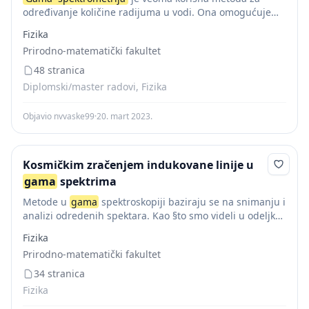
određivanje količine radijuma u vodi. Ona omogućuje
istovremeno određivanje nekoliko radionuklida u uzorku,
Fizika
bez komplikovane pripreme uzorka (dugotrajne
Prirodno-matematički fakultet
radiohemijske separacije) kao što je...
48 stranica
Diplomski/master radovi, Fizika
Objavio nvvaske99
·
20. mart 2023.
Kosmičkim zračenjem indukovane linije u
gama
spektrima
Metode u
gama
spektroskopiji baziraju se na snimanju i
analizi odredenih spektara. Kao §to smo videli u odeljku
2.2.
gama
zraci nastaju prelaskom jezgra sa viseg na
Fizika
nize energetsko stanje....
Prirodno-matematički fakultet
34 stranica
Fizika