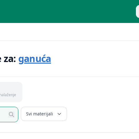
P
e za:
ganuća
nalaženje
Svi materijali