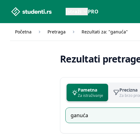
studenti.rs home page
Istraži
PRO
Početna
Pretraga
Rezultati za: "ganuća"
Rezultati pretrag
Pametna
Precizna
Za istraživanje
Za brzo pro