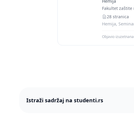
Hemija
Fakultet zaštite
28 stranica
Hemija, Seminars
Objavio izuzetnan
Istraži sadržaj na studenti.rs