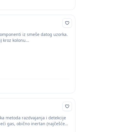
 komponenti iz smeše datog uzorka.
 kroz kolonu...
a metoda razdvajanja i detekcije
eći gas, obično inertan (najčešće