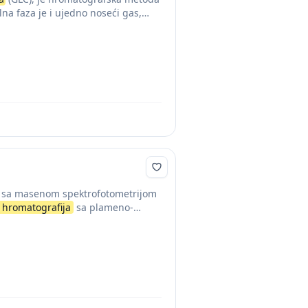
na faza je i ujedno noseći gas,
sa masenom spektrofotometrijom
hromatografija
sa plameno-