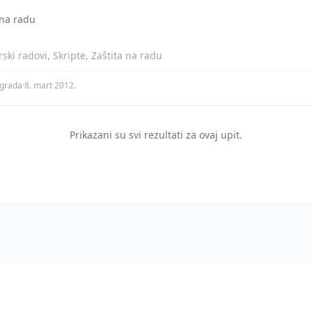
 na radu
ki radovi, Skripte, Zaštita na radu
agrada
·
8. mart 2012.
Prikazani su svi rezultati za ovaj upit.