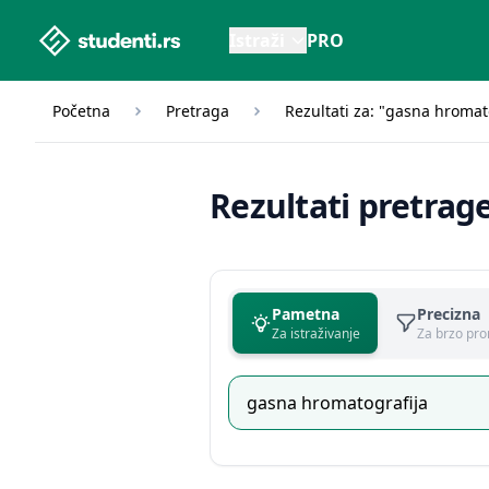
studenti.rs home page
Istraži
PRO
Početna
Pretraga
Rezultati za: "gasna hromat
Rezultati pretrag
Pametna
Precizna
Za istraživanje
Za brzo pro