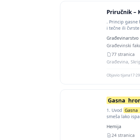
Priručnik – 
. Princip gasne
i tečne ili čvrs
Građevinarstvo
Građevinski fak
77 stranica
Građevina, Skri
Objavio tijana17
·
29
Gasna
hro
1. Uvod
Gasna
smeša lako ispar
Hemija
24 stranica