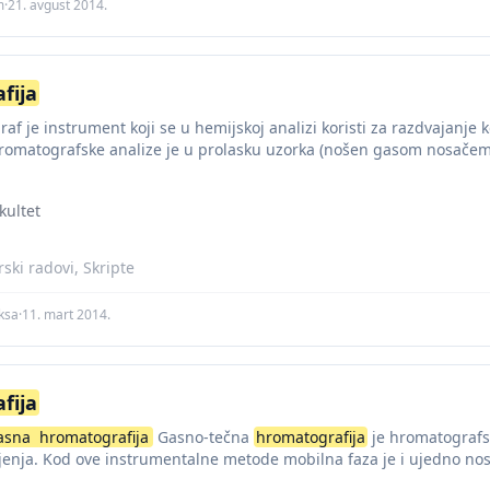
m
·
21. avgust 2014.
fija
af je instrument koji se u hemijskoj analizi koristi za razdvajanje
romatografske analize je u prolasku uzorka (nošen gasom nosačem)
kultet
ski radovi, Skripte
ksa
·
11. mart 2014.
fija
asna
hromatografija
Gasno-tečna
hromatografija
je hromatografsk
jenja. Kod ove instrumentalne metode mobilna faza je i ujedno nos