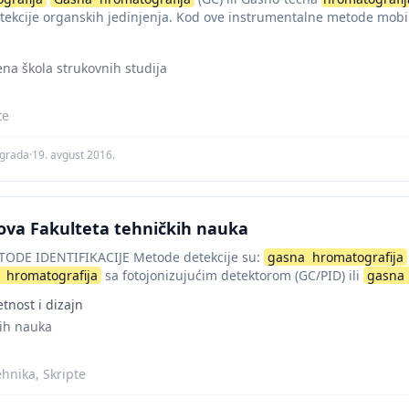
etekcije organskih jedinjenja. Kod ove instrumentalne metode mobil
.
ena škola strukovnih studija
te
agrada
·
19. avgust 2016.
ova Fakulteta tehničkih nauka
ODE IDENTIFIKACIJE Metode detekcije su:
gasna
hromatografija
hromatografija
sa fotojonizujućim detektorom (GC/PID) ili
gasna
ektorom [9].
Gasna
hromatografija
je fizička metoda...
nost i dizajn
kih nauka
ehnika, Skripte