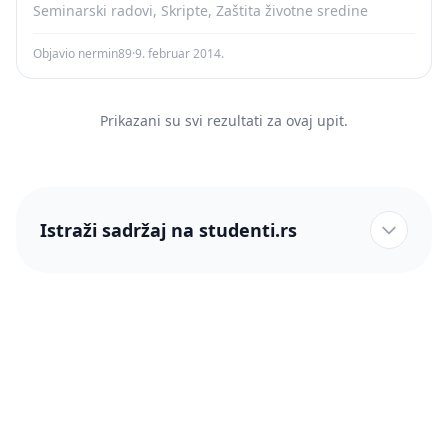
Seminarski radovi, Skripte, Zaštita životne sredine
Objavio nermin89
·
9. februar 2014.
Prikazani su svi rezultati za ovaj upit.
Istraži sadržaj na studenti.rs
studenti.rs naslovnica