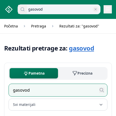
studenti.rs home page
Pretraži dokumente
Navi
Početna
Pretraga
Rezultati za: "gasovod"
Rezultati pretrage za:
gasovod
Pametna
Precizna
Svi materijali