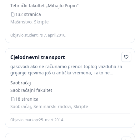
Prečnik im je od 150...
Tehnički fakultet „Mihajlo Pupin“
132 stranica
Mašinstvo, Skripte
Objavio studenti.rs
·
7. april 2016.
Cjelodnevni transport
gasovodi ako ne računamo prenos toplog vazduha za
grijanje cjevima još u antička vremena, i ako ne
računamo razvoz gasa za osvijetljenje dobijenog
Saobraćaj
destilacijom uglja u koksarama i gradskim plinarama,...
Saobraćajni fakultet
18 stranica
Saobraćaj, Seminarski radovi, Skripte
Objavio markop
·
25. mart 2014.