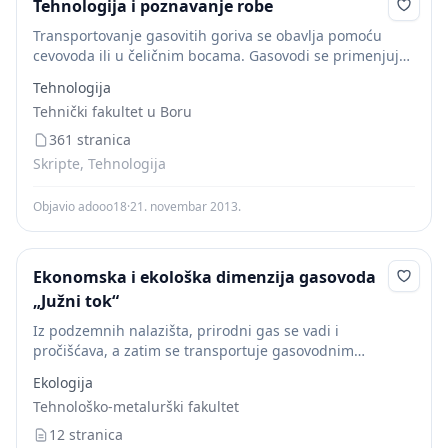
Tehnologija i poznavanje robe
Transportovanje gasovitih goriva se obavlja pomoću
cevovoda ili u čeličnim bocama. Gasovodi se primenjuju
prvenstveno za transport visokokaloričnih gasova (zemni
Tehnologija
gas, koksni gas) dok se niskokalorični gasovi
Tehnički fakultet u Boru
(generatorski gas, gas...
361 stranica
Skripte, Tehnologija
Objavio adooo18
·
21. novembar 2013.
Ekonomska i ekološka dimenzija gasovoda
„Južni tok“
Iz podzemnih nalazišta, prirodni gas se vadi i
pročišćava, a zatim se transportuje gasovodnim
mrežama. Gasovodi se sastoje od čeličnih cevi velikih
Ekologija
prečnika, kompresorskih stanica, skladišta, mernih i
Tehnološko-metalurški fakultet
regulacionih stanica...
12 stranica