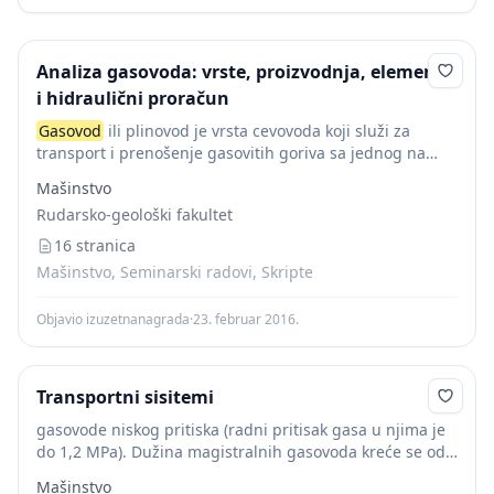
Analiza gasovoda: vrste, proizvodnja, elementi
i hidraulični proračun
Gasovod
ili plinovod je vrsta cevovoda koji služi za
transport i prenošenje gasovitih goriva sa jednog na
drugo mesto, tj. od mesta proizvodnje do potrošača.
Mašinstvo
Danas je mreža gasovoda veoma...
Rudarsko-geološki fakultet
16 stranica
Mašinstvo, Seminarski radovi, Skripte
Objavio izuzetnanagrada
·
23. februar 2016.
Transportni sisitemi
gasovode niskog pritiska (radni pritisak gasa u njima je
do 1,2 MPa). Dužina magistralnih gasovoda kreće se od
desetak kilometara, pa do nekoliko hiljada kilometara.
Mašinstvo