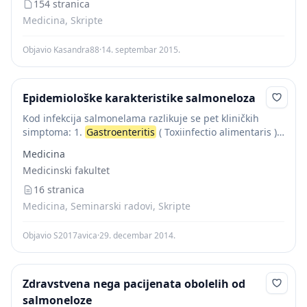
(syndroma dysenteriforme ) -...
154 stranica
Medicina, Skripte
Objavio Kasandra88
·
14. septembar 2015.
Epidemiološke karakteristike salmoneloza
Kod infekcija salmonelama razlikuje se pet kliničkih
simptoma: 1.
Gastroenteritis
( Toxiinfectio alimentaris ) -
javlja se oko 75% salmoneloznih infekcija. 2.
Medicina
Bakteriemija - sa ili bez gastrointestinalnih
Medicinski fakultet
poremećaja,viđa se...
16 stranica
Medicina, Seminarski radovi, Skripte
Objavio S2017avica
·
29. decembar 2014.
Zdravstvena nega pacijenata obolelih od
salmoneloze