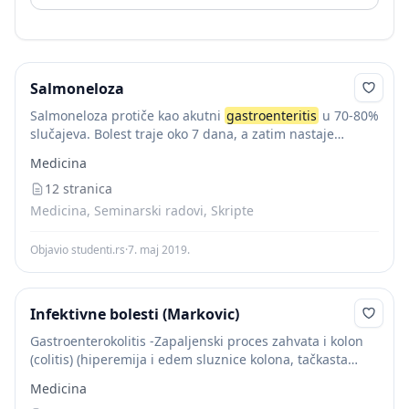
Salmoneloza
Salmoneloza protiče kao akutni
gastroenteritis
u 70-80%
slučajeva. Bolest traje oko 7 dana, a zatim nastaje
relativno duga rekonvalescencija. Nagao je, ali ne tako
Medicina
brutalan kao kod stafilokoknog trovanja. Bolesnik...
12 stranica
Medicina, Seminarski radovi, Skripte
Objavio studenti.rs
·
7. maj 2019.
Infektivne bolesti (Markovic)
Gastroenterokolitis -Zapaljenski proces zahvata i kolon
(colitis) (hiperemija i edem sluznice kolona, tačkasta
krvarenja, mikroapscesi, nekad ulceracije) - Razlika u
Medicina
odnosu na
gastroenteritis
– dizenteriformni sindrom