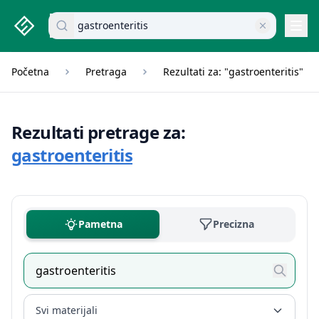
studenti.rs home page
Pretraži dokumente
Navi
Početna
Pretraga
Rezultati za: "gastroenteritis"
Rezultati pretrage za:
gastroenteritis
Pametna
Precizna
Svi materijali