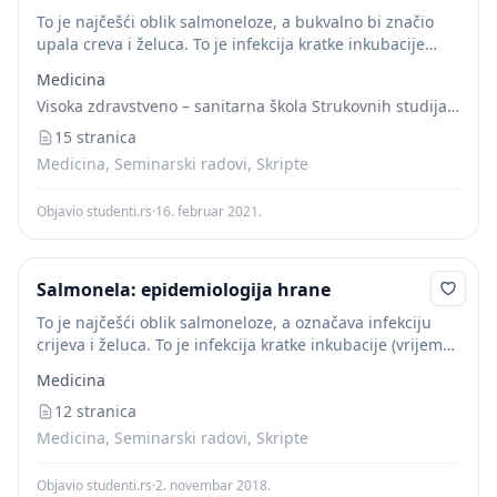
To je najčešći oblik salmoneloze, a bukvalno bi značio
upala creva i želuca. To je infekcija kratke inkubacije
(vreme od unosa uzročnika do pojave simptoma), 12-
Medicina
24h, s mučninom, grčevima u...
Visoka zdravstveno – sanitarna škola Strukovnih studija “VISAN”
15 stranica
Medicina, Seminarski radovi, Skripte
Objavio studenti.rs
·
16. februar 2021.
Salmonela: epidemiologija hrane
To je najčešći oblik salmoneloze, a označava infekciju
crijeva i želuca. To je infekcija kratke inkubacije (vrijeme
od unosa infekta do pojave simptoma), 12-24h, s
Medicina
mučninom, 1 Online Textbook of...
12 stranica
Medicina, Seminarski radovi, Skripte
Objavio studenti.rs
·
2. novembar 2018.