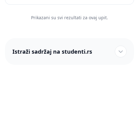
Prikazani su svi rezultati za ovaj upit.
Istraži sadržaj na studenti.rs
studenti.rs naslovnica
Više od 250 hiljada studenata nam je ukazalo poverenje!
studenti.rs
Podrška