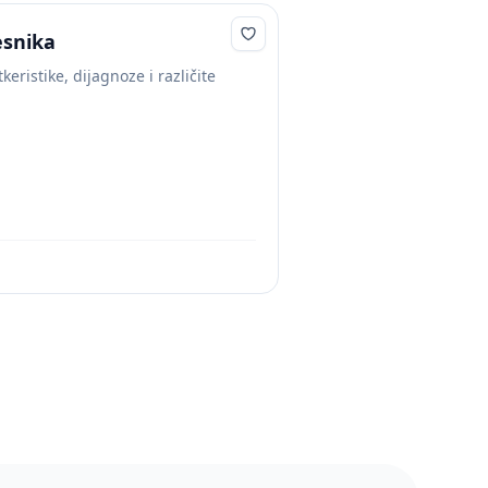
esnika
eristike, dijagnoze i različite