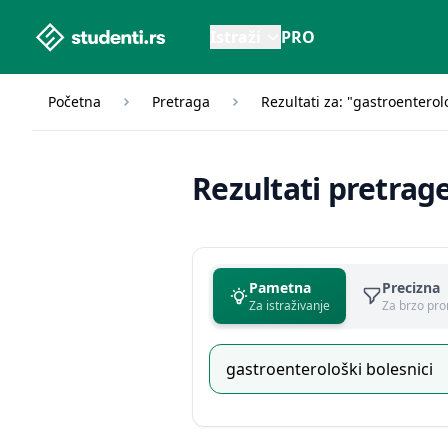
studenti.rs home page
Istraži
PRO
Početna
Pretraga
Rezultati za: "gastroenterol
Rezultati pretrag
Pametna
Precizna
Za istraživanje
Za brzo pro