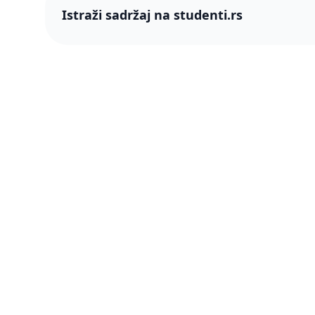
Istraži sadržaj na studenti.rs
studenti
studenti.rs naslovnica
O nama
Više od 250 hiljada studenata nam je
Blog
ukazalo poverenje! Napredujmo zajedno,
pametnije.
PRO član
Šta je P
Press & 