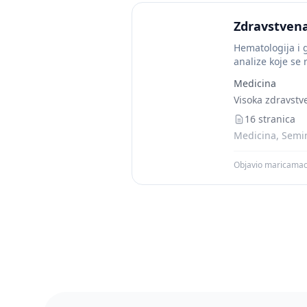
Zdravstvena
Hematologija i g
analize koje se 
Medicina
Visoka zdravstv
16 stranica
Medicina, Semin
Objavio maricamac