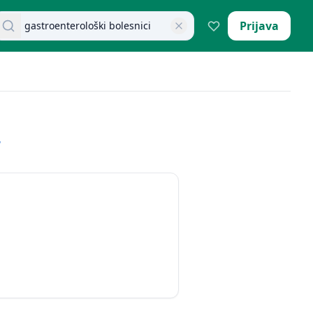
retraži dokumente
Prijava
i