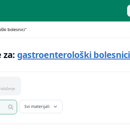
P
oški bolesnici"
e za:
gastroenterološki bolesnic
nalaženje
Svi materijali