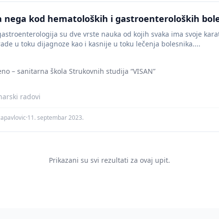
 nega kod hematoloških i gastroenteroloških bol
astroenterologija su dve vrste nauka od kojih svaka ima svoje karatk
rade u toku dijagnoze kao i kasnije u toku lečenja bolesnika....
eno – sanitarna škola Strukovnih studija “VISAN”
arski radovi
apavlovic
·
11. septembar 2023.
Prikazani su svi rezultati za ovaj upit.