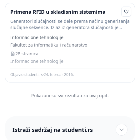
Primena RFID u skladisnim sistemima
Generatori slučajnosti se dele prema načinu generisanja
slučajne sekvence. Izlaz iz generatora slučajnosti je
obično binarna sekvenca, postoje i generatori kod kojih
Informacione tehnologije
izlaz nije u binarnom obliku ali posle je...
Fakultet za informatiku i računarstvo
28 stranica
Informacione tehnologije
Objavio studenti.rs
·
24. februar 2016.
Prikazani su svi rezultati za ovaj upit.
Istraži sadržaj na studenti.rs