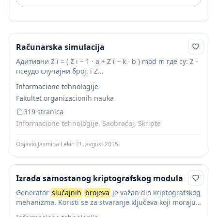
Računarska simulacija
Адитивни Z i = ( Z i − 1 ⋅ a + Z i − k ⋅ b ) mod m где су: Z -
псеудо случајни број, i Z...
Informacione tehnologije
Fakultet organizacionih nauka
319 stranica
Informacione tehnologije, Saobraćaj, Skripte
Objavio Jasmina Lekic
·
21. avgust 2015.
Izrada samostanog kriptografskog modula
Generator
slučajnih
brojeva
je važan dio kriptografskog
mehanizma. Koristi se za stvaranje ključeva koji moraju
biti nepredvidljivi potencijalnom napadaču na sigurnost