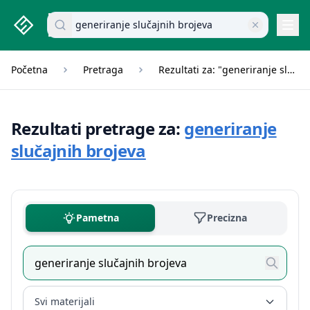
studenti.rs home page
Pretraži dokumente
Navi
Početna
Pretraga
Rezultati za: "generiranje slučajnih brojeva"
Rezultati pretrage za:
generiranje
slučajnih brojeva
Pametna
Precizna
Svi materijali