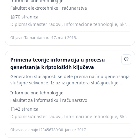
Informacione tehnologije
sustava. Kako su računala deterministička [[[8]]]
Fakultet elektrotehnike i računarstva
(http://os2.zemris.fer.hr/algoritmi/2000sakic/index.html#ftn8)
~~,~~ pravi slučajni...
70 stranica
Diplomski/master radovi, Informacione tehnologije, Skripte
Objavio Tamaratamara
·
17. mart 2015.
Primena teorije informacija u procesu
generisanja kriptoloških ključeva
Generatori slučajnosti se dele prema načinu generisanja
slučajne sekvence. Izlaz iz generatora slučajnosti je
obično binarna sekvenca, postoje i generatori kod kojih
Informacione tehnologije
izlaz nije u binarnom obliku ali posle je...
Fakultet za informatiku i računarstvo
42 stranica
Diplomski/master radovi, Informacione tehnologije, Skripte
Objavio jelenajo123456789
·
30. januar 2017.