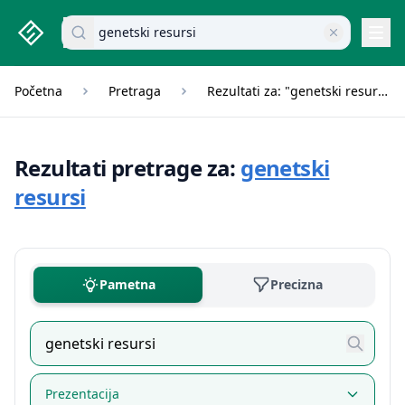
studenti.rs home page
Pretraži dokumente
Navi
Početna
Pretraga
Rezultati za: "genetski resursi"
Rezultati pretrage za:
genetski
resursi
Pametna
Precizna
Prezentacija